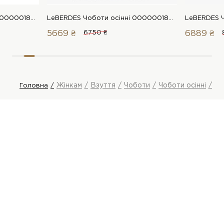
LeBERDES Чоботи осінні 00000018841 1 Магазин взуття “Favorite Shoes”
LeBERDES Чоботи осінні 00000018617 1 Магазин взуття “Favorite Shoes”
5669 ₴
6750 ₴
6889 ₴
Жінкам
Взуття
Чоботи
Чоботи осінні
Le
Головна