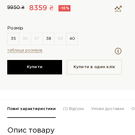
8359 ₴
9950 ₴
-16%
Розмір
таблиця розмірів
Купити
Купити в один клiк
Повні характеристики
(1)
Відгуки
Умови доставки
О
Опис товару