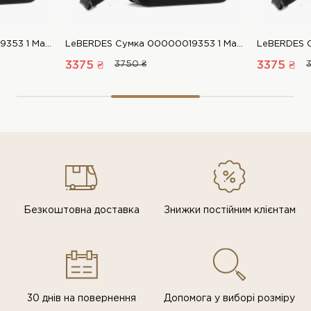
LeBERDES Сумка 00000019353 1 Магазин взуття “Favorite Shoes”
LeBERDES Сумка 00000019353 1 Магазин взуття “Favorite Shoes”
3375 ₴
3750 ₴
3375 ₴
Безкоштовна доставка
Знижки постiйним клiєнтам
30 днів на повернення
Допомога у виборі розміру