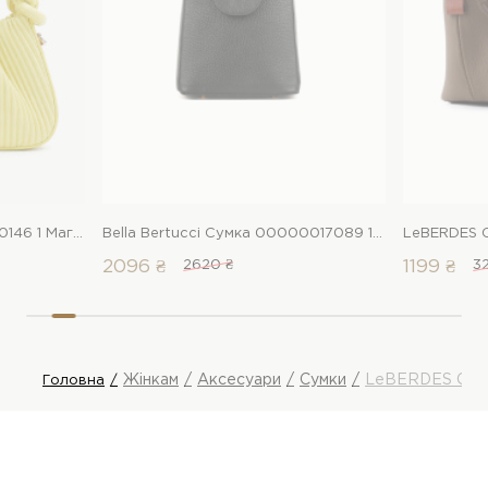
Armonelli Сумка 00000020146 1 Магазин взуття “Favorite Shoes”
Bella Bertucci Сумка 00000017089 1 Магазин взуття “Favorite Shoes”
2096 ₴
2620 ₴
1199 ₴
3
Жінкам
Аксесуари
Сумки
LeBERDES Сум
Головна