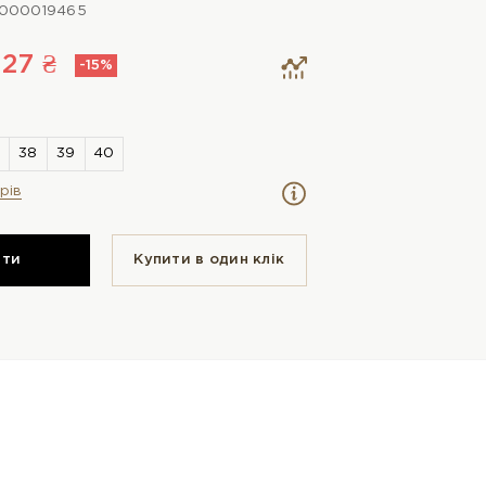
0000019465
27 ₴
-15%
рів
ити
Купити в один клiк