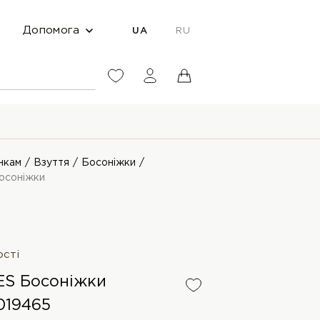
Допомога
UA
RU
нкам
Взуття
Босоніжки
осоніжки
ості
S Босоніжки
019465