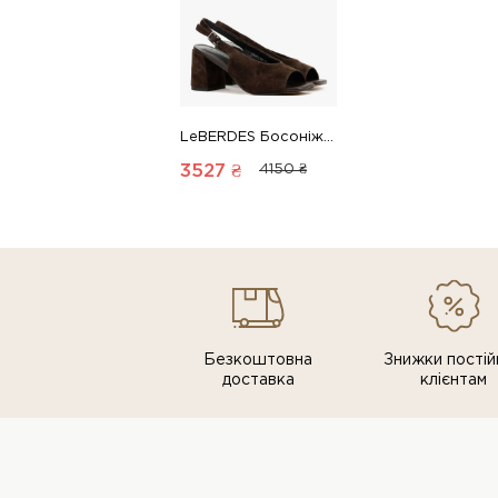
LeBERDES Босоніжки 00000019465 1 Магазин взуття “Favorite Shoes”
3527 ₴
4150 ₴
Безкоштовна
Знижки постiй
доставка
клiєнтам