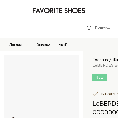
Догляд
Знижки
Акції
Головна
Жі
LeBERDES Б
New
в наявн
LeBERDE
000000