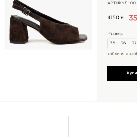
АРТИКУЛ: 0
35
4150 ₴
Розмір
таблиця розмі
Куп