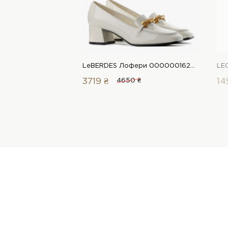
LeBERDES Лофери 00000016203 1 Магазин взуття “Favorite Shoes”
3719 ₴
4650 ₴
14