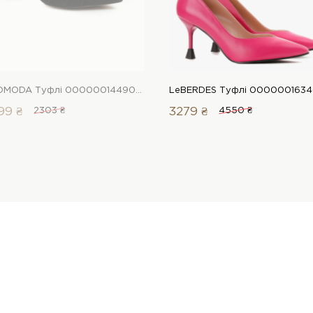
LEOMODA Туфлі 00000014490 1 Магазин взуття “Favorite Shoes”
99 ₴
2303 ₴
3279 ₴
4550 ₴