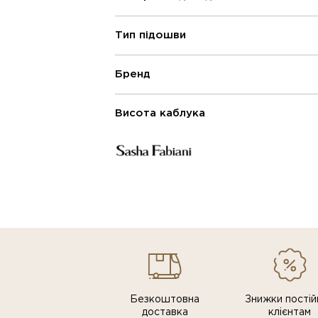
Тип підошви
Бренд
Висота каблука
Безкоштовна
Знижки постiй
доставка
клiєнтам