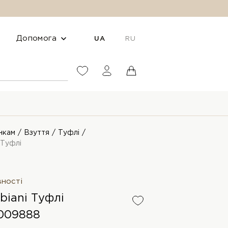
Допомога
UA
RU
нкам
Взуття
Туфлі
 Туфлі
вності
biani Туфлі
009888