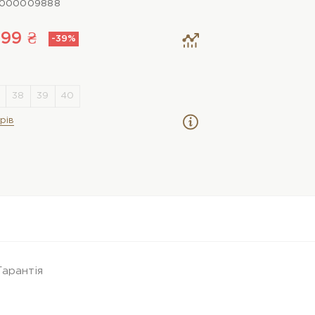
0000009888
799 ₴
-39%
рів
Гарантія