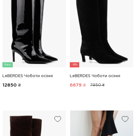
New
-16%
LeBERDES Чоботи осінні
LeBERDES Чоботи осінні
12850
₴
6679
₴
7950 ₴