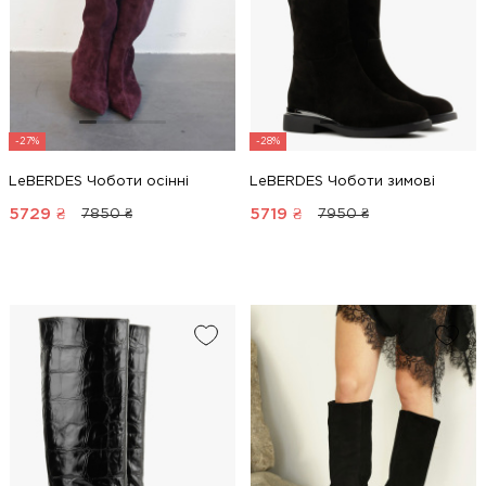
-27%
-28%
LeBERDES Чоботи осінні
LeBERDES Чоботи зимові
5729
₴
5719
₴
7850 ₴
7950 ₴