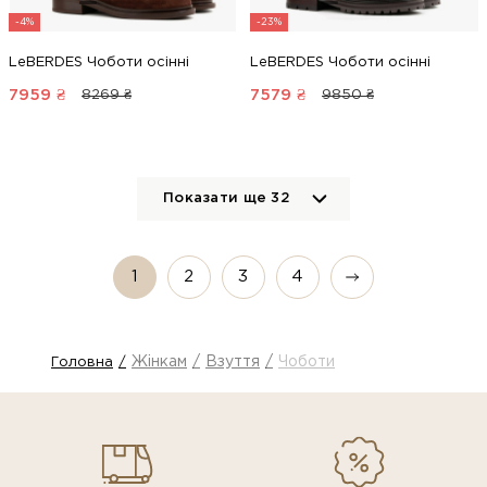
-4%
-23%
LeBERDES Чоботи осінні
LeBERDES Чоботи осінні
7959
₴
7579
₴
8269 ₴
9850 ₴
Показати ще
32
1
2
3
4
Жінкам
Взуття
Чоботи
Головна