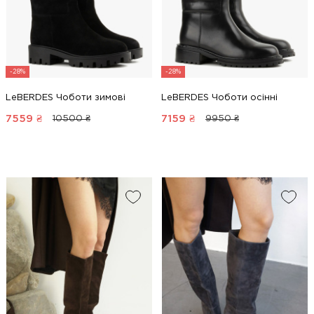
-28%
-28%
LeBERDES Чоботи зимові
LeBERDES Чоботи осінні
7559
₴
7159
₴
10500 ₴
9950 ₴