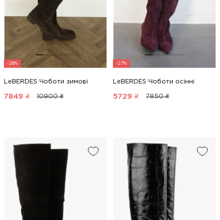
-28%
-27%
LeBERDES Чоботи зимові
LeBERDES Чоботи осінні
7849
₴
5729
₴
10900 ₴
7850 ₴