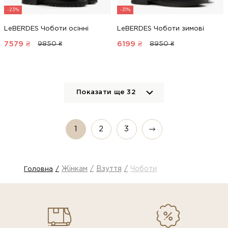
-23%
-31%
LeBERDES Чоботи осінні
LeBERDES Чоботи зимові
7579
₴
6199
₴
9850 ₴
8950 ₴
Показати ще
32
1
2
3
Жінкам
Взуття
Чоботи
Головна