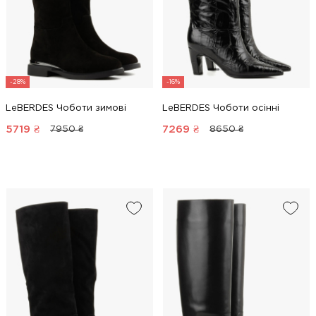
-28%
-16%
LeBERDES Чоботи зимові
LeBERDES Чоботи осінні
5719
₴
7269
₴
7950 ₴
8650 ₴