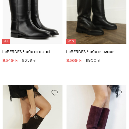
-1%
-28%
LeBERDES Чоботи осінні
LeBERDES Чоботи зимові
9549
₴
8569
₴
9659 ₴
11900 ₴