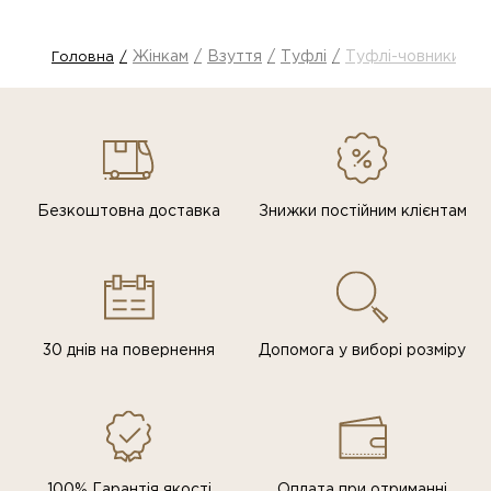
Жінкам
Взуття
Туфлі
Туфлі-човники
Головна
Безкоштовна доставка
Знижки постiйним клiєнтам
30 днів на повернення
Допомога у виборі розміру
100% Гарантія якості
Оплата при отриманні