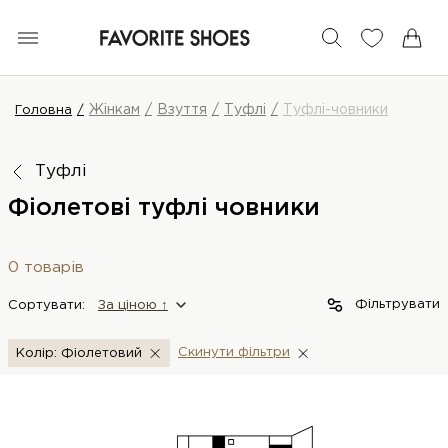
Жінкам
Взуття
Туфлі
Туфлі-човники
Головна
Туфлі
Фіолетові туфлі човники
0 товарів
Фільтрувати
Сортувати:
За цiною ↑
Скинути фiльтри
Колір: Фіолетовий