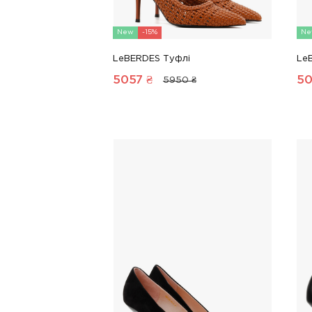
New
-15%
Ne
LeBERDES Туфлі
Le
5057
₴
50
5950 ₴