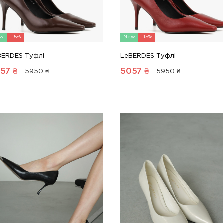
w
-15%
New
-15%
BERDES Туфлі
LeBERDES Туфлі
57
₴
5057
₴
5950 ₴
5950 ₴