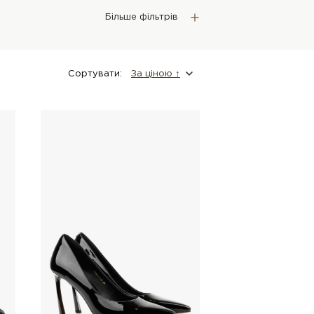
Більше фільтрів
Сортувати:
За цiною ↑