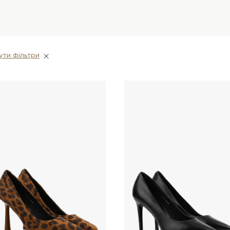
ути фiльтри