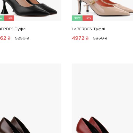
w
-15%
New
-15%
BERDES Туфлі
LeBERDES Туфлі
62
₴
4972
₴
5250 ₴
5850 ₴