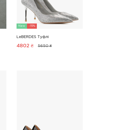
New
-15%
LeBERDES Туфлі
4802
₴
5650 ₴