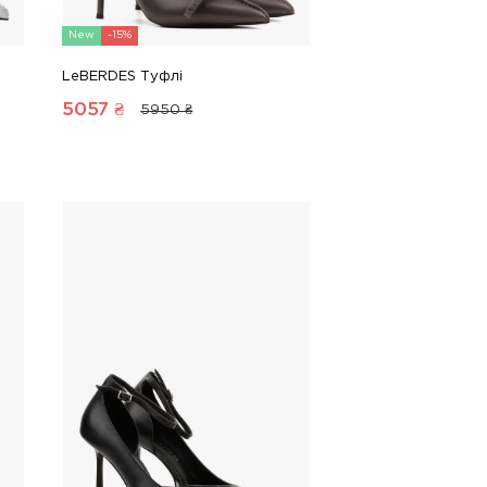
New
-15%
LeBERDES Туфлі
5057
₴
5950 ₴