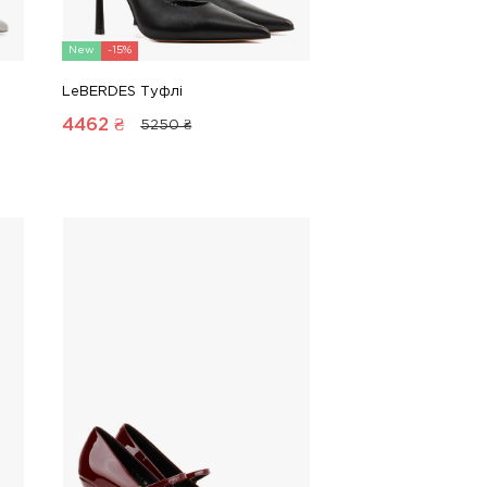
New
-15%
LeBERDES Туфлі
4462
₴
5250 ₴