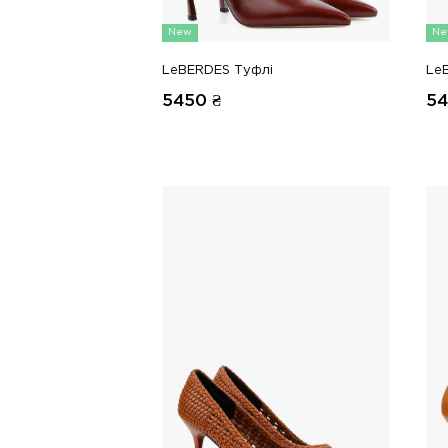
New
Ne
LeBERDES Туфлі
Le
5450
₴
5