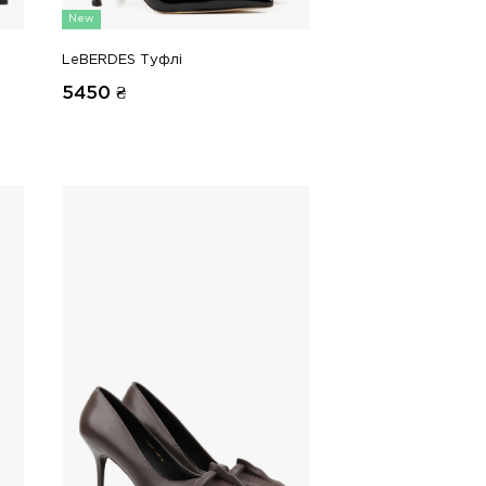
New
LeBERDES Туфлі
5450
₴