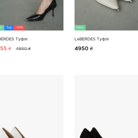
w
Top
-10%
New
BERDES Туфлі
LeBERDES Туфлі
55
₴
4950
₴
4950 ₴