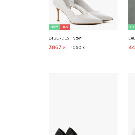
New
-15%
Ne
LeBERDES Туфлі
Le
3867
₴
44
4550 ₴