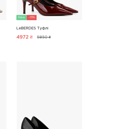
New
-15%
LeBERDES Туфлі
4972
₴
5850 ₴