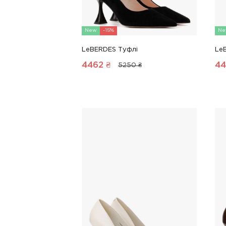
New
-15%
Ne
LeBERDES Туфлі
Le
4462
₴
44
5250 ₴