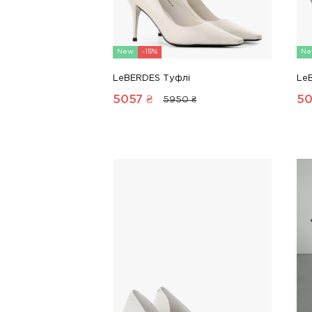
New
-15%
Ne
LeBERDES Туфлі
Le
5057
₴
50
5950 ₴