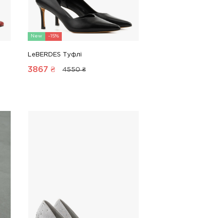
New
-15%
LeBERDES Туфлі
3867
₴
4550 ₴