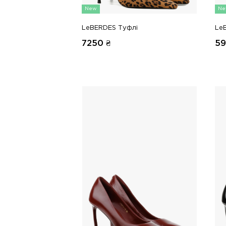
New
Ne
LeBERDES Туфлі
Le
7250
₴
5