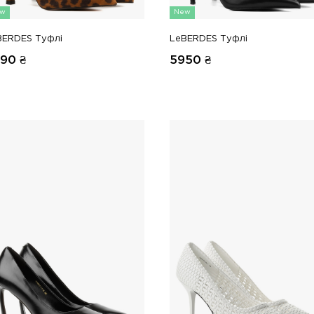
w
New
BERDES Туфлі
LeBERDES Туфлі
990
₴
5950
₴