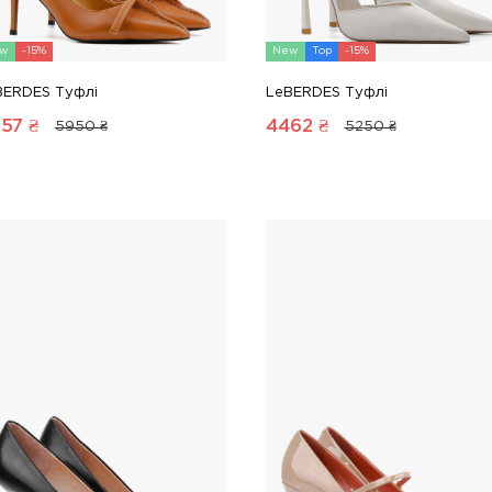
w
-15%
New
Top
-15%
BERDES Туфлі
LeBERDES Туфлі
57
₴
4462
₴
5950 ₴
5250 ₴