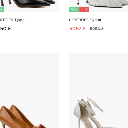
w
New
-15%
BERDES Туфлі
LeBERDES Туфлі
450
₴
5057
₴
5950 ₴