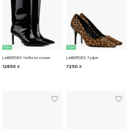
New
New
LeBERDES Чоботи осінні
LeBERDES Туфлі
12850
₴
7250
₴