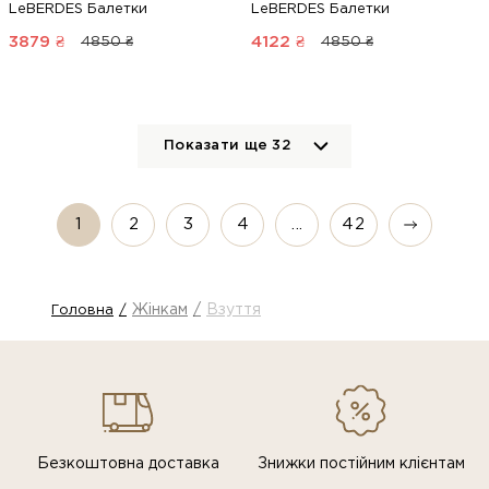
LeBERDES Балетки
LeBERDES Балетки
3879
₴
4122
₴
4850 ₴
4850 ₴
Показати ще
32
1
2
3
4
...
42
Жінкам
Взуття
Головна
Безкоштовна доставка
Знижки постiйним клiєнтам