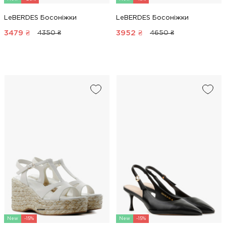
LeBERDES Босоніжки
LeBERDES Босоніжки
3479
₴
3952
₴
4350 ₴
4650 ₴
New
-15%
New
-15%