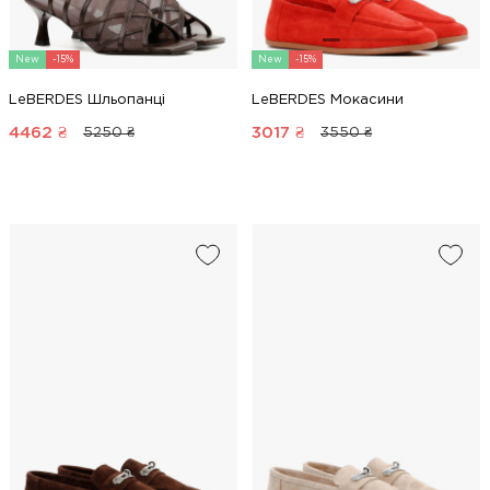
New
-15%
New
-15%
LeBERDES Шльопанці
LeBERDES Мокасини
4462
₴
3017
₴
5250 ₴
3550 ₴