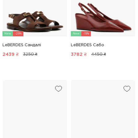
New
-25%
New
-15%
LeBERDES Сандалі
LeBERDES Сабо
2439
₴
3782
₴
3250 ₴
4450 ₴