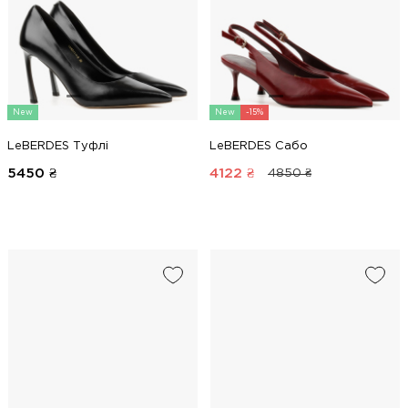
New
New
-15%
LeBERDES Туфлі
LeBERDES Сабо
5450
₴
4122
₴
4850 ₴