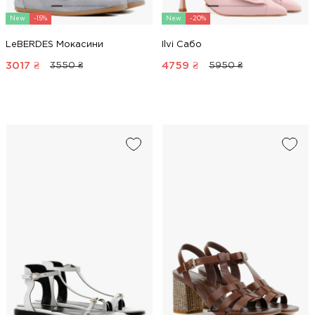
New
-15%
New
-20%
LeBERDES Мокасини
Ilvi Сабо
3017
₴
4759
₴
3550 ₴
5950 ₴