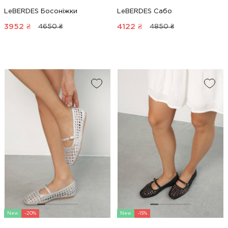
LeBERDES Босоніжки
LeBERDES Сабо
3952
₴
4122
₴
4650 ₴
4850 ₴
New
-20%
New
-15%