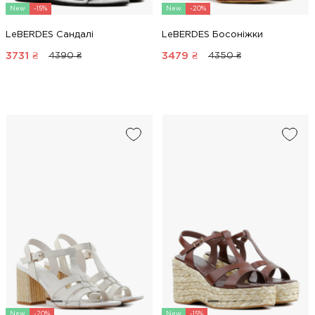
New
-15%
New
-20%
LeBERDES Сандалі
LeBERDES Босоніжки
3731
₴
3479
₴
4390 ₴
4350 ₴
New
-20%
New
-15%