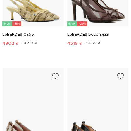
New
-15%
New
-20%
LeBERDES Сабо
LeBERDES Босоніжки
4802
₴
4519
₴
5650 ₴
5650 ₴