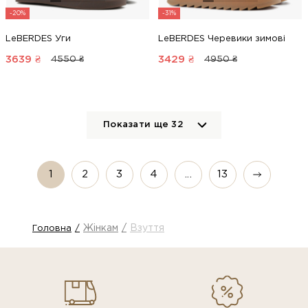
-20%
-31%
LeBERDES Уги
LeBERDES Черевики зимові
3639
₴
3429
₴
4550 ₴
4950 ₴
Показати ще
32
1
2
3
4
...
13
Жінкам
Взуття
Головна