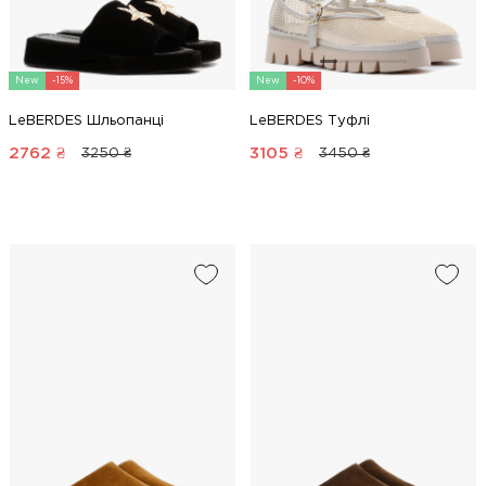
New
-15%
New
-10%
LeBERDES Шльопанці
LeBERDES Туфлі
2762
₴
3105
₴
3250 ₴
3450 ₴