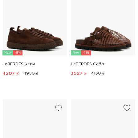
New
-15%
New
-15%
LeBERDES Кеди
LeBERDES Сабо
4207
₴
3527
₴
4950 ₴
4150 ₴