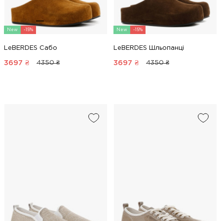
New
-15%
New
-15%
LeBERDES Сабо
LeBERDES Шльопанці
3697
₴
3697
₴
4350 ₴
4350 ₴