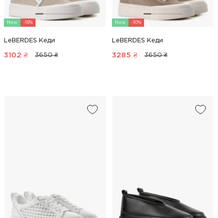
New
-15%
New
-10%
LeBERDES Кеди
LeBERDES Кеди
3102
₴
3285
₴
3650 ₴
3650 ₴