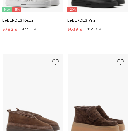
New
-15%
-20%
LeBERDES Кеди
LeBERDES Уги
3782
₴
3639
₴
4450 ₴
4550 ₴