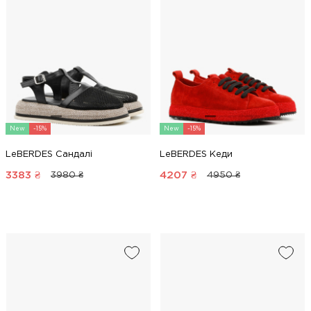
New
-15%
New
-15%
LeBERDES Сандалі
LeBERDES Кеди
3383
₴
4207
₴
3980 ₴
4950 ₴