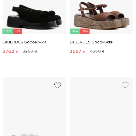
New
-15%
New
-15%
LeBERDES Босоніжки
LeBERDES Босоніжки
2762
₴
3697
₴
3250 ₴
4350 ₴