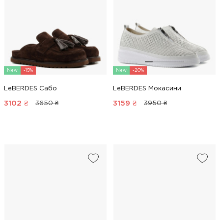
New
-15%
New
-20%
LeBERDES Сабо
LeBERDES Мокасини
3102
₴
3159
₴
3650 ₴
3950 ₴