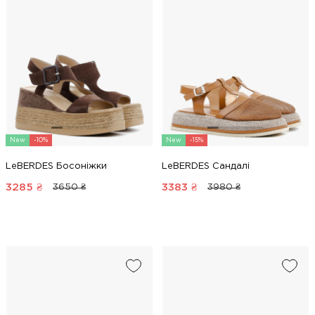
New
-10%
New
-15%
LeBERDES Босоніжки
LeBERDES Сандалі
3285
₴
3383
₴
3650 ₴
3980 ₴