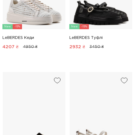
New
-15%
New
-15%
LeBERDES Кеди
LeBERDES Туфлі
4207
₴
2932
₴
4950 ₴
3450 ₴