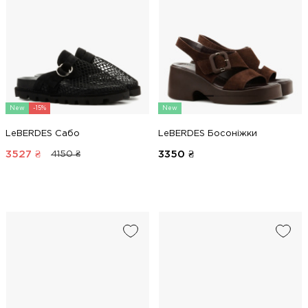
New
-15%
New
LeBERDES Сабо
LeBERDES Босоніжки
3527
₴
3350
₴
4150 ₴