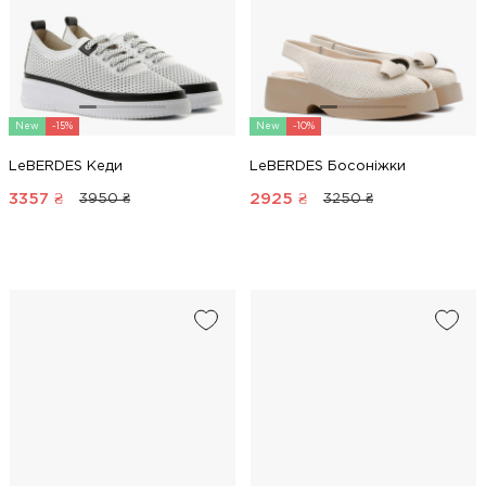
New
-15%
New
-10%
LeBERDES Кеди
LeBERDES Босоніжки
3357
₴
2925
₴
3950 ₴
3250 ₴