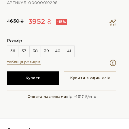
АРТИКУЛ: 00000019298
3952 ₴
4650 ₴
-15%
Розмір
таблиця розмірів
Купити
Купити в один клiк
Оплата частинами
від ≈1317 ₴/міс