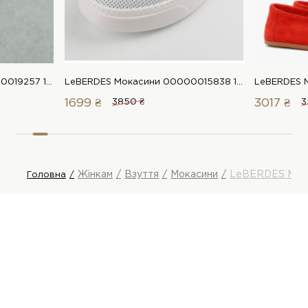
LeBERDES Мокасини 00000019257 1 Магазин взуття “Favorite Shoes”
LeBERDES Мокасини 00000015838 1 Магазин взуття “Favorite Shoes”
1699 ₴
3850 ₴
3017 ₴
3
Жінкам
Взуття
Мокасини
LeBERDES Мок
Головна