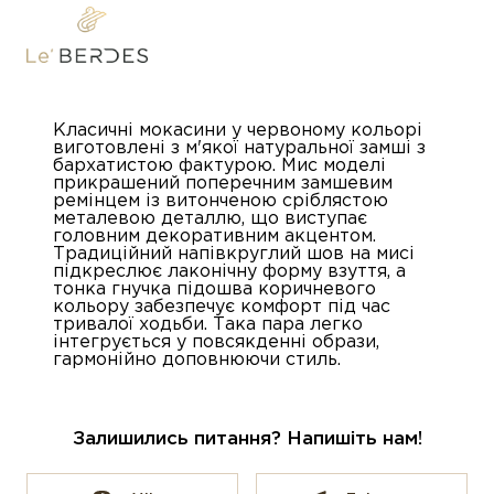
Класичні мокасини у червоному кольорі
виготовлені з м'якої натуральної замші з
бархатистою фактурою. Мис моделі
прикрашений поперечним замшевим
ремінцем із витонченою сріблястою
металевою деталлю, що виступає
головним декоративним акцентом.
Традиційний напівкруглий шов на мисі
підкреслює лаконічну форму взуття, а
тонка гнучка підошва коричневого
кольору забезпечує комфорт під час
тривалої ходьби. Така пара легко
інтегрується у повсякденні образи,
гармонійно доповнюючи стиль.
Залишились питання? Напишіть нам!