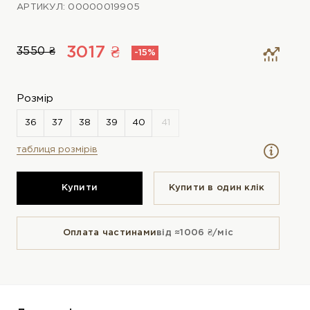
АРТИКУЛ: 00000019905
3017 ₴
3550 ₴
-15%
Розмір
таблиця розмірів
Купити
Купити в один клiк
Оплата частинами
від ≈1006 ₴/міс