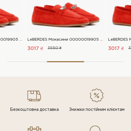
LeBERDES Мокасини 00000019905 1 Магазин взуття “Favorite Shoes”
LeBERDES Мокасини 00000019905 1 Магазин взуття “Favorite Shoes”
3017 ₴
3550 ₴
3017 ₴
3
Безкоштовна доставка
Знижки постiйним клiєнтам