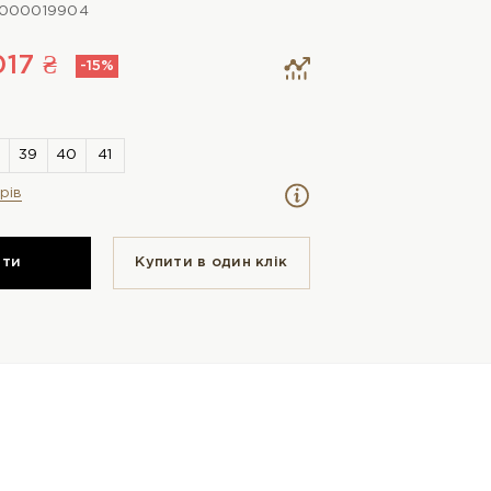
0000019904
017 ₴
-15%
рів
ити
Купити в один клiк