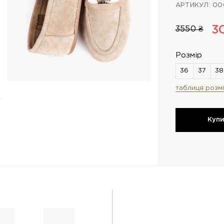
АРТИКУЛ: 0
3
3550 ₴
Розмір
таблиця розмі
Куп