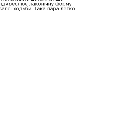
підкреслює лаконічну форму
валої ходьби. Така пара легко