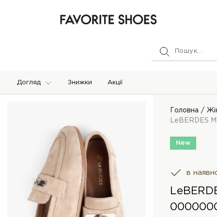
Догляд
Знижки
Акції
Головна
Жі
LeBERDES М
New
в наявн
LeBERD
000000