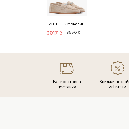
LeBERDES Мокасини 00000019904 1 Магазин взуття “Favorite Shoes”
3017 ₴
3550 ₴
Безкоштовна
Знижки постiй
доставка
клiєнтам