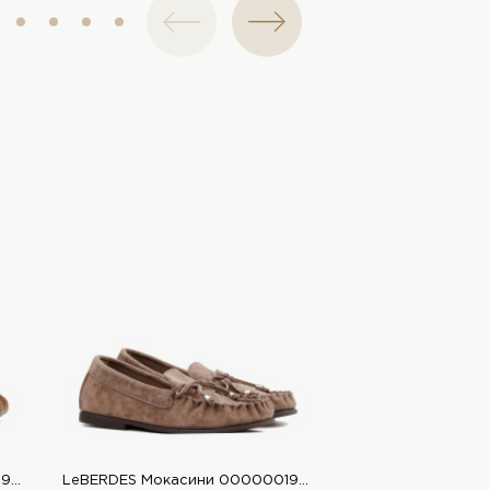
LeBERDES Мокасини 00000019676 1 Магазин взуття “Favorite Shoes”
LeBERDES Мокасини 00000019552 1 Магазин взуття “Favorite Shoes”