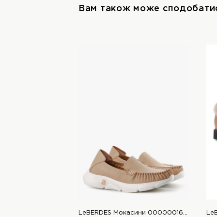
Вам також може сподобати
LeBERDES Мокасини 00000016824 1 Магазин взуття “Favorite Shoes”