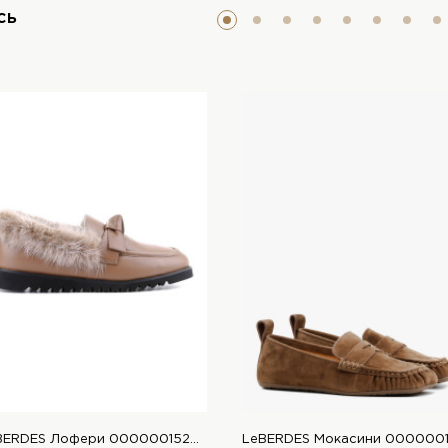
сь
LeBERDES Лофери 00000015200 1 Магазин взуття “Favorite Shoes”