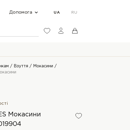
Допомога
UA
RU
нкам
Взуття
Мокасини
окасини
ості
ES Мокасини
019904