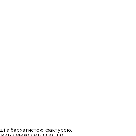
мші з бархатистою фактурою.
 металевою деталлю, що