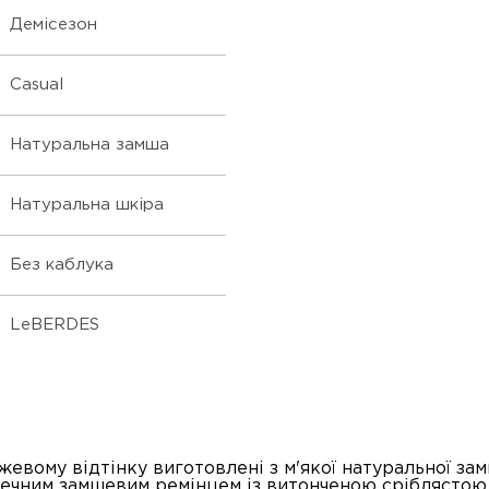
Демісезон
Casual
Натуральна замша
Натуральна шкіра
Без каблука
LeBERDES
жевому відтінку виготовлені з м'якої натуральної за
ечним замшевим ремінцем із витонченою сріблястою