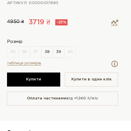
АРТИКУЛ: 00000017883
3719 ₴
4950 ₴
-25%
Розмір
таблиця розмірів
Купити
Купити в один клiк
Оплата частинами
від ≈1240 ₴/міс