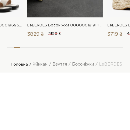
LeBERDES Босоніжки 00000019695 1 Магазин взуття “Favorite Shoes”
LeBERDES Босоніжки 00000018191 1 Магазин взуття “Favorite Shoes”
3829 ₴
5150 ₴
3719 ₴
4
Жінкам
Взуття
Босоніжки
LeBERDES Бос
Головна