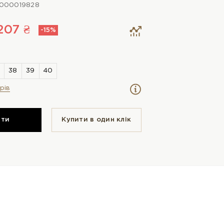
000019828
207 ₴
-15%
рів
ити
Купити в один клiк