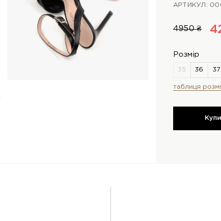
АРТИКУЛ: 00
4
4950 ₴
Розмір
таблиця розмі
Куп