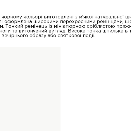
 чорному кольорі виготовлені з м'якої натуральної 
елі оформлена широкими перехресними ремінцями, щ
им. Тонкий ремінець із мініатюрною сріблястою пря
ноги та витончений вигляд. Висока тонка шпилька в 
вечірнього образу або святкової події.