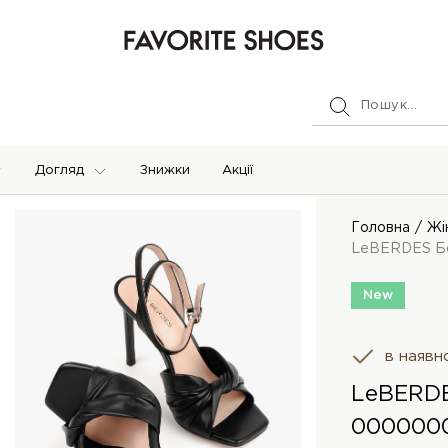
Догляд
Знижки
Акції
Головна
Жі
LeBERDES Б
New
в наявн
LeBERDE
000000