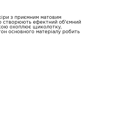
шкіри з приємним матовим
о створюють ефектний об'ємний
жкою охоплює щиколотку,
тон основного матеріалу робить