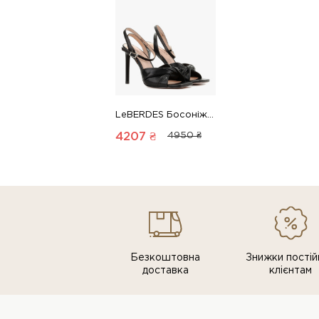
LeBERDES Босоніжки 00000019828 1 Магазин взуття “Favorite Shoes”
4207 ₴
4950 ₴
Безкоштовна
Знижки постiй
доставка
клiєнтам