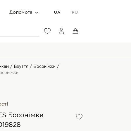
Допомога
UA
RU
нкам
Взуття
Босоніжки
осоніжки
ості
S Босоніжки
019828