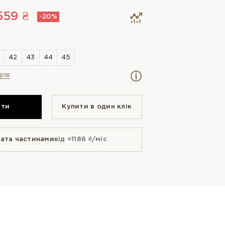
559 ₴
-20%
рів
ити
Купити в один клiк
ата частинами
від ≈1186 ₴/міс