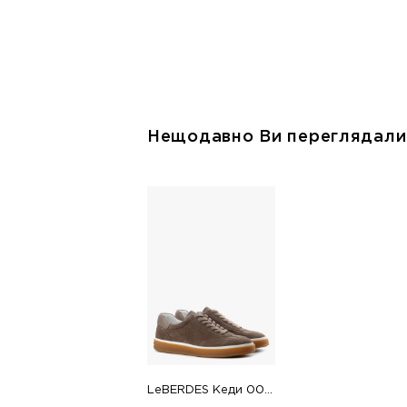
Нещодавно Ви переглядали
LeBERDES Кеди 00000018222 1 Магазин взуття “Favorite Shoes”