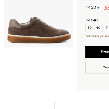
3
4450 ₴
Розмір
таблиця розмі
Куп
Опл