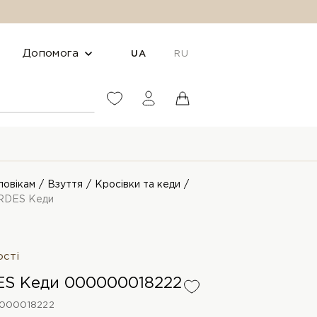
Допомога
UA
RU
ловікам
Взуття
Кросівки та кеди
RDES Кеди
ості
S Кеди 000000018222
000018222