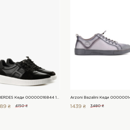
LeBERDES Кеди 00000016844 1 Магазин взуття “Favorite Shoes”
89 ₴
4150 ₴
1439 ₴
3480 ₴