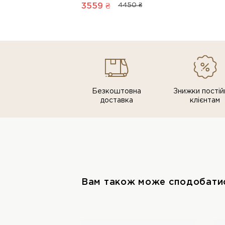
3559 ₴
4450 ₴
Безкоштовна
Знижки постiй
доставка
клiєнтам
Вам також може сподобати