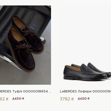
LeBERDES Туфлі 00000018954 1 Магазин взуття “Favorite Shoes”
82 ₴
4450 ₴
3782 ₴
4450 ₴