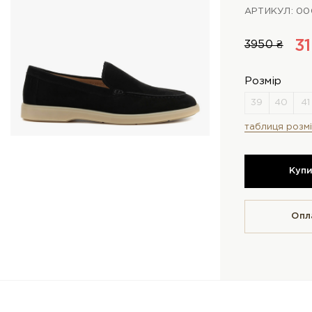
АРТИКУЛ: 0
3
3950 ₴
Розмір
таблиця розмі
Куп
Опл