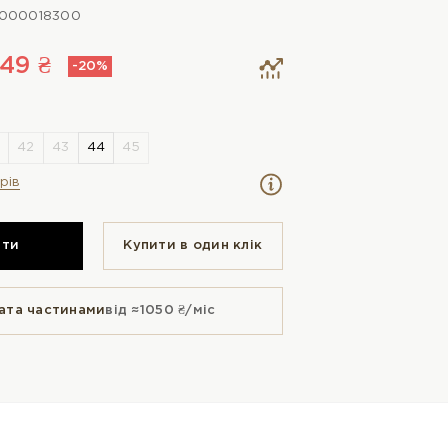
0000018300
149 ₴
-20%
рів
ити
Купити в один клiк
ата частинами
від ≈1050 ₴/міс