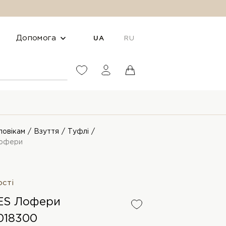
Допомога
UA
RU
ловікам
Взуття
Туфлі
офери
ості
ES Лофери
018300