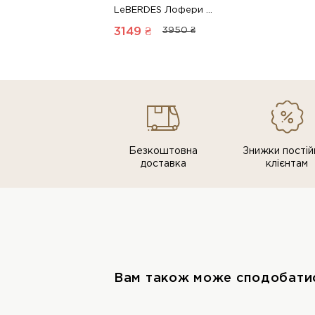
LeBERDES Лофери 00000018300 1 Магазин взуття “Favorite Shoes”
3149 ₴
3950 ₴
Безкоштовна
Знижки постiй
доставка
клiєнтам
Вам також може сподобати