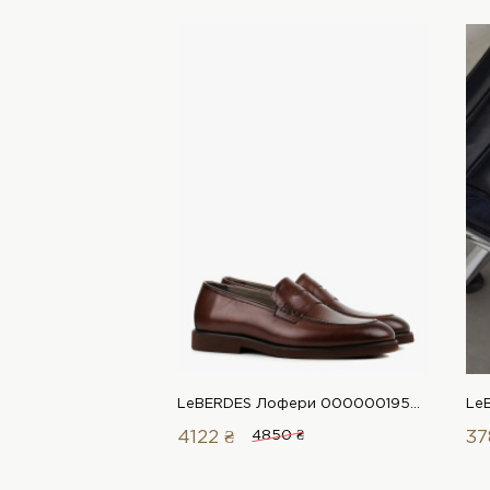
LeBERDES Лофери 00000019531 1 Магазин взуття “Favorite Shoes”
4122 ₴
4850 ₴
37