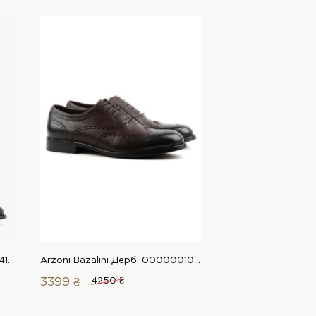
LeBERDES Лофери 00000019411 1 Магазин взуття “Favorite Shoes”
Arzoni Bazalini Дербі 00000010574 1 Магазин взуття “Favorite Shoes”
3399 ₴
4250 ₴
3867 ₴
4550 ₴