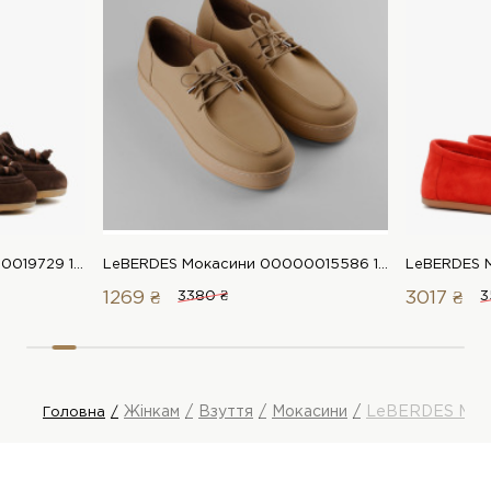
LeBERDES Мокасини 00000019729 1 Магазин взуття “Favorite Shoes”
LeBERDES Мокасини 00000015586 1 Магазин взуття “Favorite Shoes”
1269 ₴
3380 ₴
3017 ₴
3
Жінкам
Взуття
Мокасини
LeBERDES Мок
Головна