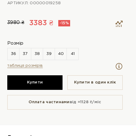
АРТИКУЛ: 00000019258
3383 ₴
3980 ₴
-15%
Розмір
таблиця розмірів
Купити
Купити в один клiк
Оплата частинами
від ≈1128 ₴/міс