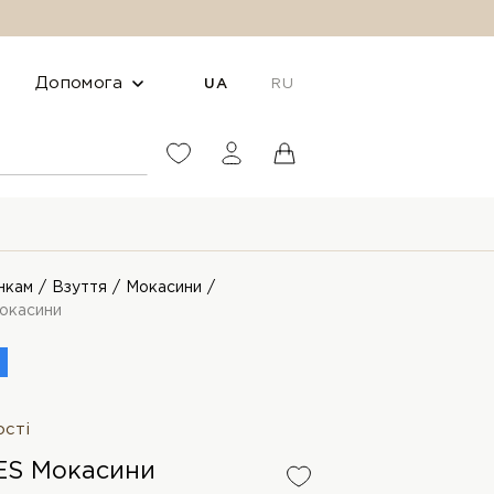
Допомога
UA
RU
нкам
Взуття
Мокасини
окасини
ості
ES Мокасини