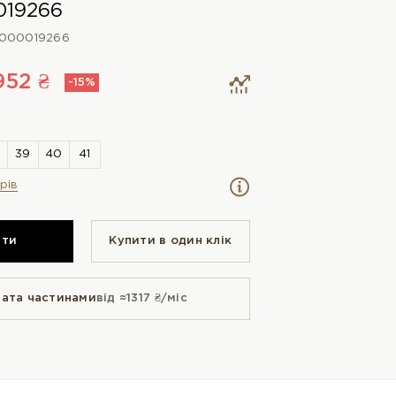
019266
000019266
952 ₴
-15%
рів
ити
Купити в один клiк
ата частинами
від ≈1317 ₴/міс