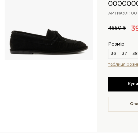
000000
АРТИКУЛ: 00
3
4650 ₴
Розмір
таблиця розмі
Куп
Опл