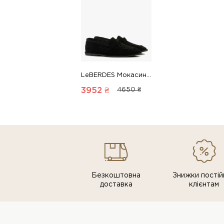
LeBERDES Мокасини 00000019266 1 Магазин взуття “Favorite Shoes”
3952 ₴
4650 ₴
Безкоштовна
Знижки постiй
доставка
клiєнтам