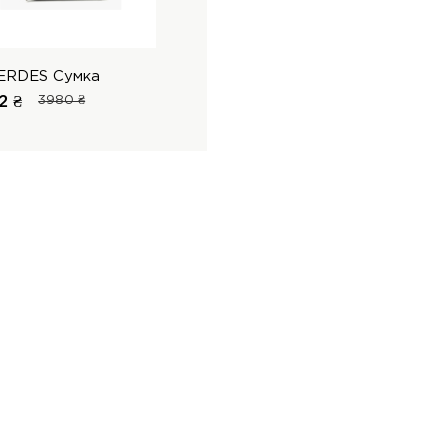
ERDES Сумка
2 ₴
3980 ₴