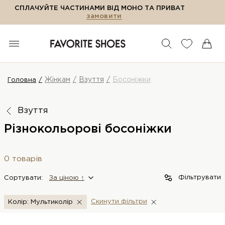
СПЛАЧУЙТЕ ЧАСТИНАМИ ВІД МОНО ТА ПРИВАТ
замовити
Жінкам
Взуття
Босоніжки
Головна
Взуття
Різнокольорові босоніжки
0 товарів
Фільтрувати
Сортувати:
За цiною ↑
Скинути фiльтри
Колір: Мультиколір