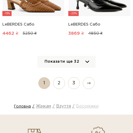
-15%
-20%
LeBERDES Сабо
LeBERDES Сабо
4462
₴
3869
₴
5250 ₴
4850 ₴
Показати ще
32
1
2
3
Жінкам
Взуття
Босоніжки
Головна