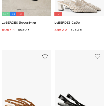
New
Top
-15%
-15%
LeBERDES Босоніжки
LeBERDES Сабо
5057
₴
4462
₴
5950 ₴
5250 ₴