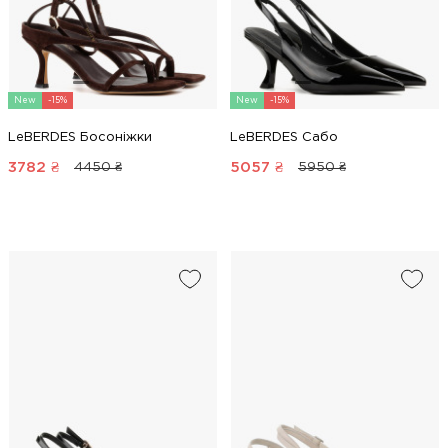
New
-15%
New
-15%
LeBERDES Босоніжки
LeBERDES Сабо
3782
₴
5057
₴
4450 ₴
5950 ₴