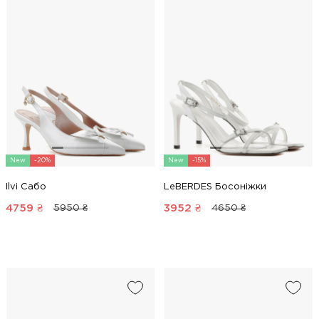
New
-20%
New
-15%
Ilvi Сабо
LeBERDES Босоніжки
4759
₴
3952
₴
5950 ₴
4650 ₴