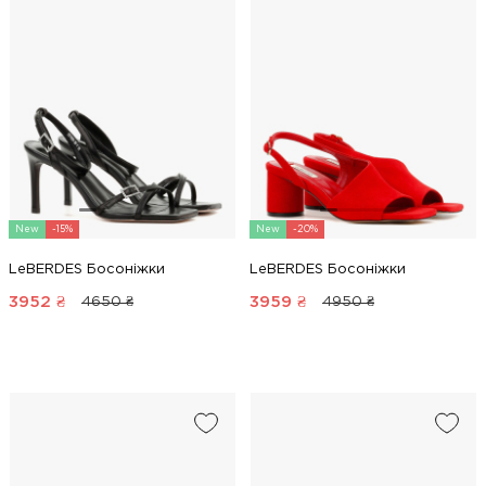
New
-15%
New
-20%
LeBERDES Босоніжки
LeBERDES Босоніжки
3952
₴
3959
₴
4650 ₴
4950 ₴