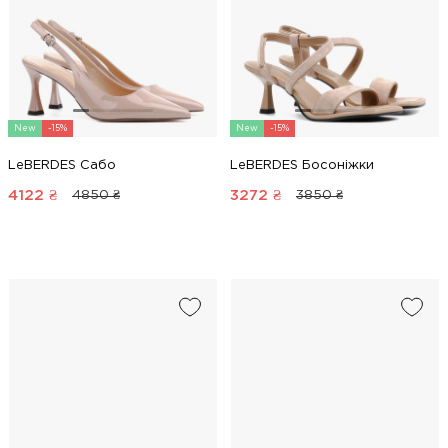
New
-15%
New
-15%
LeBERDES Сабо
LeBERDES Босоніжки
4122
₴
3272
₴
4850 ₴
3850 ₴