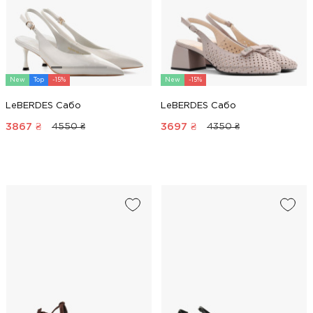
New
Top
-15%
New
-15%
LeBERDES Сабо
LeBERDES Сабо
3867
₴
3697
₴
4550 ₴
4350 ₴