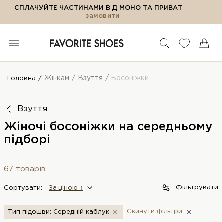
СПЛАЧУЙТЕ ЧАСТИНАМИ ВІД МОНО ТА ПРИВАТ
замовити
Жінкам
Взуття
Босоніжки
Головна
Взуття
Жіночі босоніжки на середньому
підборі
67 товарів
Фільтрувати
Сортувати:
За цiною ↑
Скинути фiльтри
Тип підошви: Середній каблук