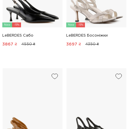
New
-15%
New
-15%
LeBERDES Сабо
LeBERDES Босоніжки
3867
₴
3697
₴
4550 ₴
4350 ₴