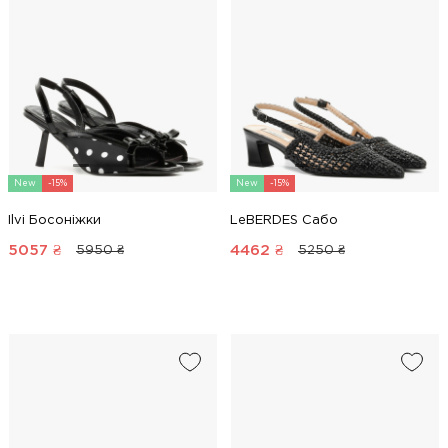
New
-15%
New
-15%
Ilvi Босоніжки
LeBERDES Сабо
5057
₴
4462
₴
5950 ₴
5250 ₴