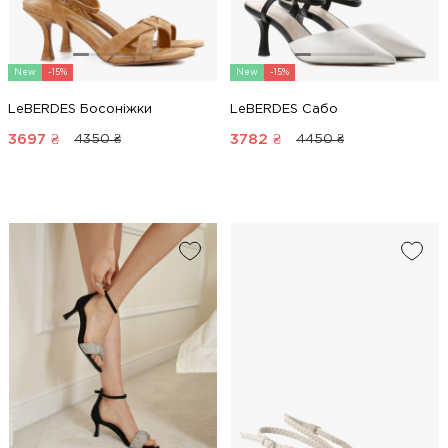
New
-15%
New
-15%
LeBERDES Босоніжки
LeBERDES Сабо
3697
₴
3782
₴
4350 ₴
4450 ₴