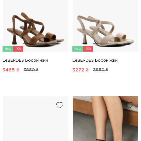
New
-10%
New
-15%
LeBERDES Босоніжки
LeBERDES Босоніжки
3465
₴
3272
₴
3850 ₴
3850 ₴