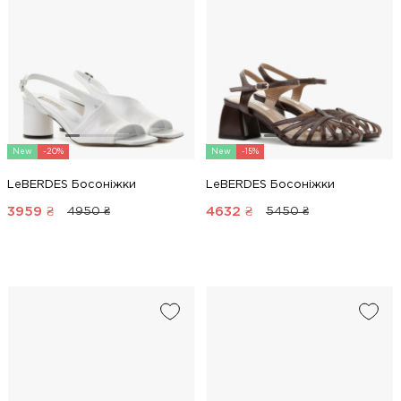
New
-20%
New
-15%
LeBERDES Босоніжки
LeBERDES Босоніжки
3959
₴
4632
₴
4950 ₴
5450 ₴