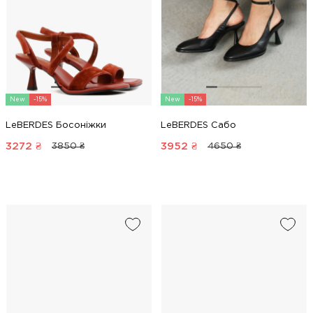
New
-15%
New
-15%
LeBERDES Босоніжки
LeBERDES Сабо
3272
₴
3952
₴
3850 ₴
4650 ₴