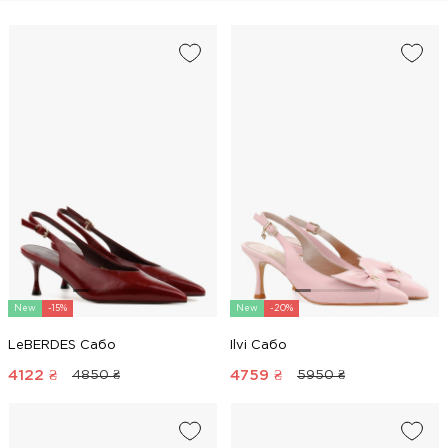
New
-15%
New
-20%
LeBERDES Сабо
Ilvi Сабо
4122
₴
4759
₴
4850 ₴
5950 ₴