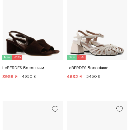
New
-20%
New
-15%
LeBERDES Босоніжки
LeBERDES Босоніжки
3959
₴
4632
₴
4950 ₴
5450 ₴