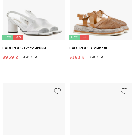
New
-20%
New
-15%
LeBERDES Босоніжки
LeBERDES Сандалі
3959
₴
3383
₴
4950 ₴
3980 ₴