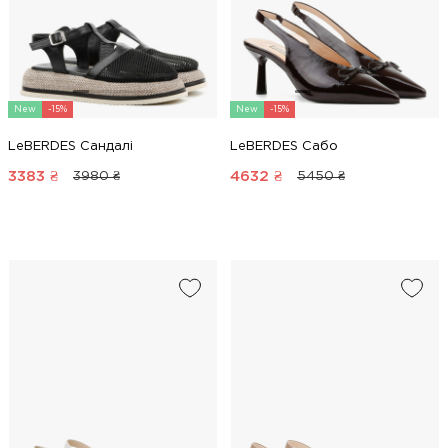
New
-15%
New
-15%
LeBERDES Сандалі
LeBERDES Сабо
3383
₴
4632
₴
3980 ₴
5450 ₴