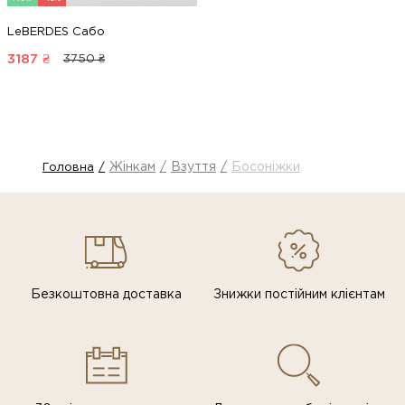
LeBERDES Сабо
3187
₴
3750 ₴
Жінкам
Взуття
Босоніжки
Головна
Безкоштовна доставка
Знижки постiйним клiєнтам