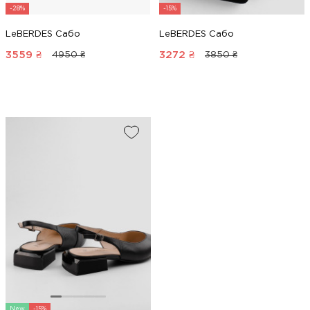
-28%
-15%
LeBERDES Сабо
LeBERDES Сабо
3559
₴
3272
₴
4950 ₴
3850 ₴
New
-15%