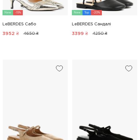
New
-15%
New
Top
-20%
LeBERDES Сабо
LeBERDES Сандалі
3952
₴
3399
₴
4650 ₴
4250 ₴