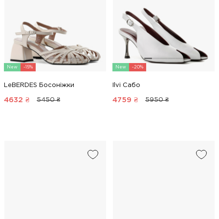
New
-15%
New
-20%
LeBERDES Босоніжки
Ilvi Сабо
4632
₴
4759
₴
5450 ₴
5950 ₴