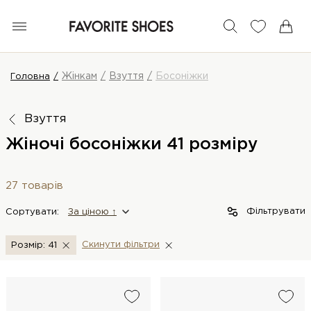
Жінкам
Взуття
Босоніжки
Головна
Взуття
Жіночі босоніжки 41 розміру
27 товарів
Фільтрувати
Сортувати:
За цiною ↑
Скинути фiльтри
Розмір: 41