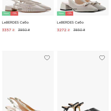
New
-15%
New
-15%
LeBERDES Сабо
LeBERDES Сабо
3357
₴
3272
₴
3950 ₴
3850 ₴