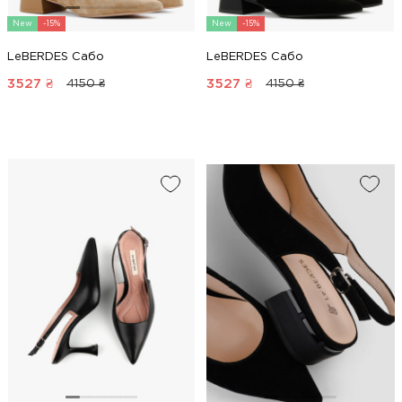
New
-15%
New
-15%
LeBERDES Сабо
LeBERDES Сабо
3527
₴
3527
₴
4150 ₴
4150 ₴