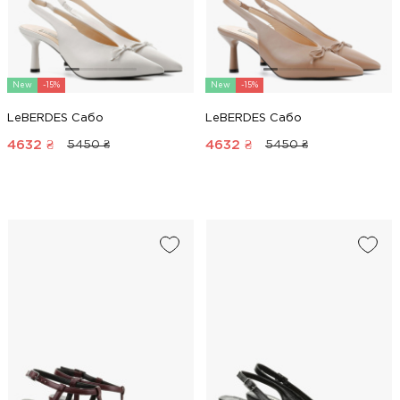
New
-15%
New
-15%
LeBERDES Сабо
LeBERDES Сабо
4632
₴
4632
₴
5450 ₴
5450 ₴