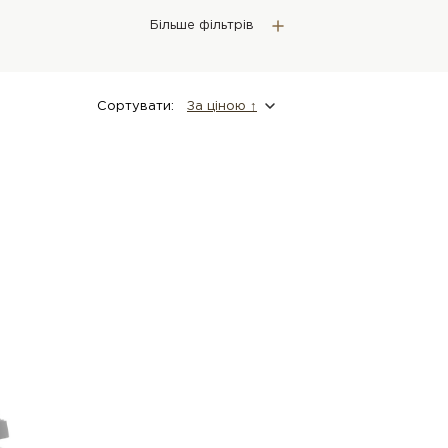
Більше фільтрів
Сортувати:
За цiною ↑