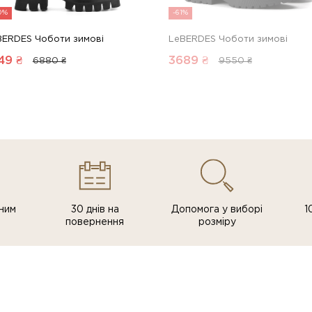
0%
-61%
BERDES Чоботи зимові
LeBERDES Чоботи зимові
49
₴
3689
₴
6880 ₴
9550 ₴
ним
30 днів на
Допомога у виборі
1
повернення
розміру