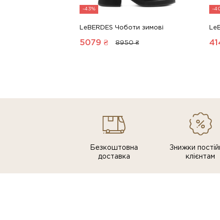
-43%
-4
LeBERDES Чоботи зимові
Le
5079
₴
41
8950 ₴
Безкоштовна
Знижки постiй
доставка
клiєнтам