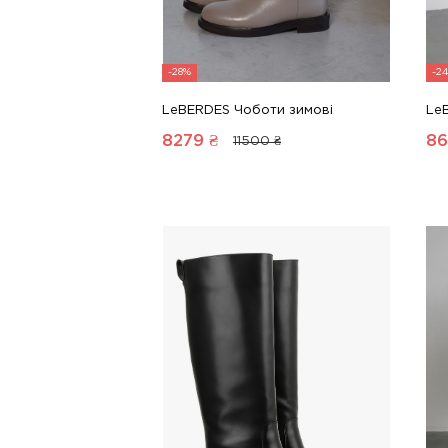
-28%
-2
LeBERDES Чоботи зимові
Le
8279
₴
86
11500 ₴