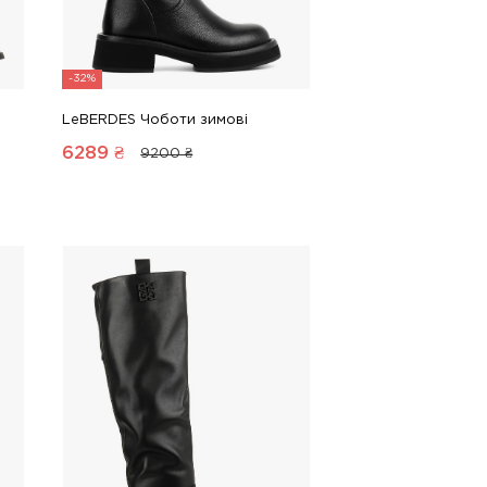
-32%
LeBERDES Чоботи зимові
6289
₴
9200 ₴