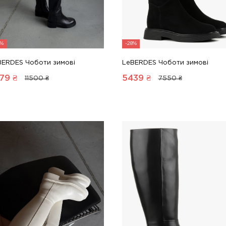
8%
-28%
BERDES Чоботи зимові
LeBERDES Чоботи зимові
79
₴
5439
₴
11500 ₴
7550 ₴