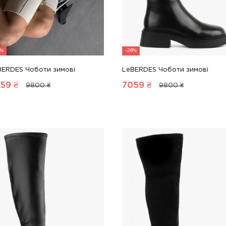
8%
-28%
BERDES Чоботи зимові
LeBERDES Чоботи зимові
59
₴
7059
₴
9800 ₴
9800 ₴