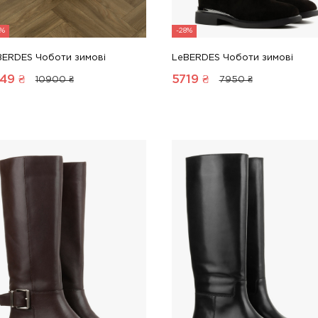
8%
-28%
BERDES Чоботи зимові
LeBERDES Чоботи зимові
49
₴
5719
₴
10900 ₴
7950 ₴