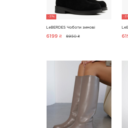
-31%
-3
LeBERDES Чоботи зимові
Le
6199
₴
61
8950 ₴