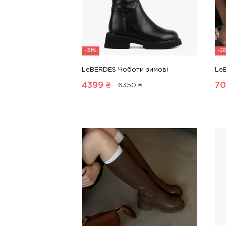
-31%
-2
LeBERDES Чоботи зимові
Le
4399
₴
70
6350 ₴