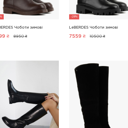
1%
-28%
BERDES Чоботи зимові
LeBERDES Чоботи зимові
99
₴
7559
₴
8950 ₴
10500 ₴