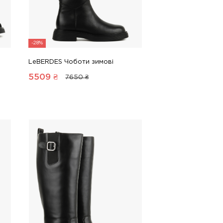
-28%
LeBERDES Чоботи зимові
5509
₴
7650 ₴