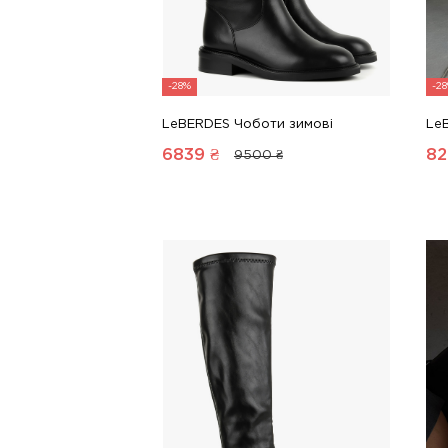
-28%
-2
LeBERDES Чоботи зимові
Le
6839
₴
82
9500 ₴