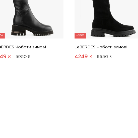
5%
-35%
BERDES Чоботи зимові
LeBERDES Чоботи зимові
49
₴
4249
₴
5950 ₴
6550 ₴