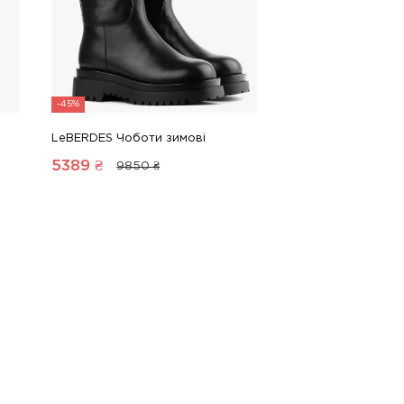
-45%
LeBERDES Чоботи зимові
5389
₴
9850 ₴