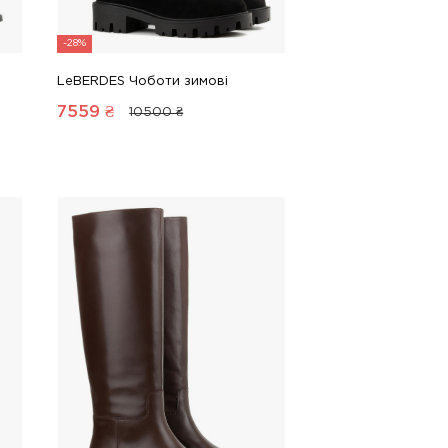
-28%
LeBERDES Чоботи зимові
7559
₴
10500 ₴