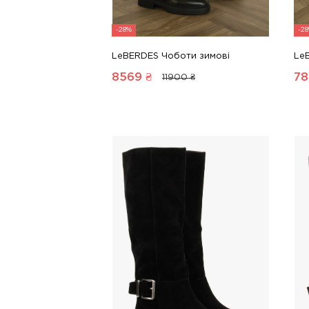
-28%
-2
LeBERDES Чоботи зимові
Le
8569
₴
78
11900 ₴