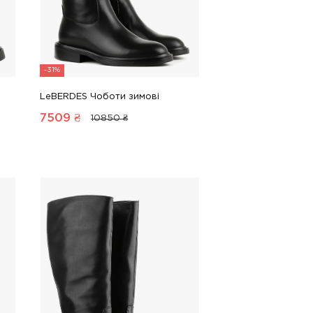
-31%
LeBERDES Чоботи зимові
7509
₴
10850 ₴