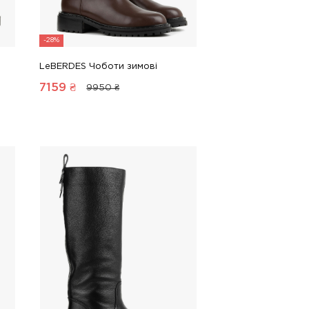
-28%
LeBERDES Чоботи зимові
7159
₴
9950 ₴