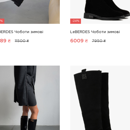
4%
-24%
BERDES Чоботи зимові
LeBERDES Чоботи зимові
89
₴
6009
₴
11500 ₴
7950 ₴