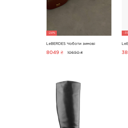
-24%
-3
LeBERDES Чоботи зимові
Le
8049
₴
38
10650 ₴