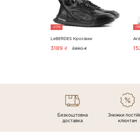
-20%
-5
LeBERDES Кросівки
Arz
3189
₴
15
3990 ₴
Безкоштовна
Знижки постiй
доставка
клiєнтам