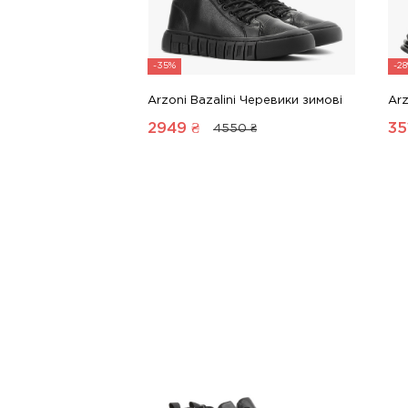
-35%
-2
Arzoni Bazalini Черевики зимові
Arz
2949
₴
35
4550 ₴