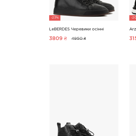
-23%
-2
LeBERDES Черевики осінні
Arz
3809
₴
31
4950 ₴