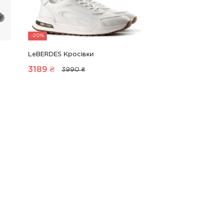
-20%
LeBERDES Кросівки
3189
₴
3990 ₴