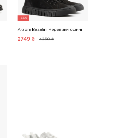
-35%
Arzoni Bazalini Черевики осінні
2749
₴
4250 ₴