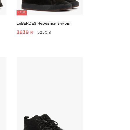
-31%
LeBERDES Черевики зимові
3639
₴
5250 ₴