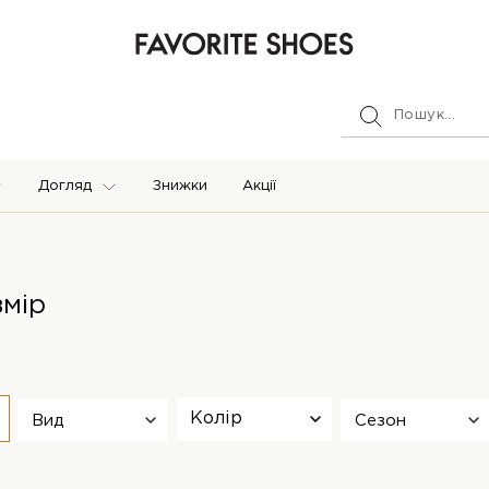
Догляд
Знижки
Акції
змір
Колір
Вид
Сезон