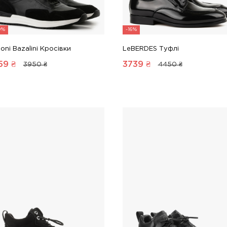
0%
-16%
oni Bazalini Кросівки
LeBERDES Туфлі
59
₴
3739
₴
3950 ₴
4450 ₴