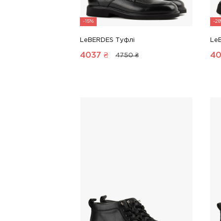
-15%
-2
LeBERDES Туфлі
Le
4037
₴
4
4750 ₴