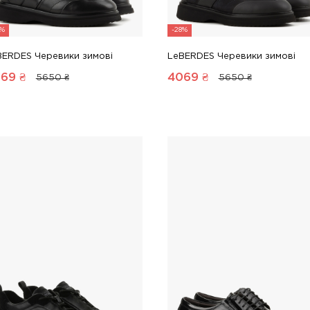
8%
-28%
BERDES Черевики зимові
LeBERDES Черевики зимові
069
₴
4069
₴
5650 ₴
5650 ₴