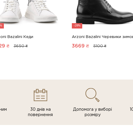
8%
-28%
oni Bazalini Кеди
Arzoni Bazalini Черевики зимо
29
₴
3669
₴
3650 ₴
5100 ₴
ним
30 днів на
Допомога у виборі
1
повернення
розміру