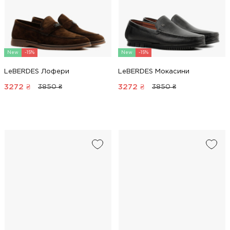
New
-15%
New
-15%
LeBERDES Лофери
LeBERDES Мокасини
3272
₴
3272
₴
3850 ₴
3850 ₴