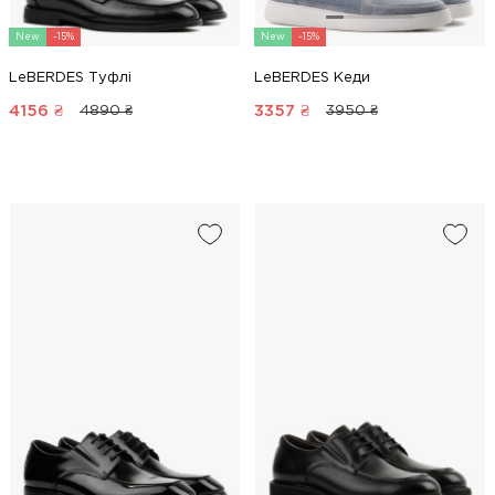
New
-15%
New
-15%
LeBERDES Туфлі
LeBERDES Кеди
4156
₴
3357
₴
4890 ₴
3950 ₴