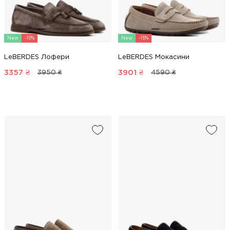
New
-15%
New
-15%
LeBERDES Лофери
LeBERDES Мокасини
3357
₴
3901
₴
3950 ₴
4590 ₴