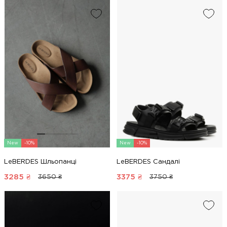
New
-10%
New
-10%
LeBERDES Шльопанці
LeBERDES Сандалі
3285
₴
3375
₴
3650 ₴
3750 ₴