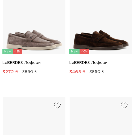
New
-15%
New
-10%
LeBERDES Лофери
LeBERDES Лофери
3272
₴
3465
₴
3850 ₴
3850 ₴