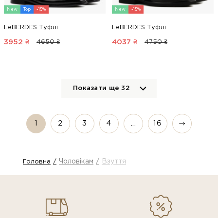
New
Top
-15%
New
-15%
LeBERDES Туфлі
LeBERDES Туфлі
3952
₴
4037
₴
4650 ₴
4750 ₴
Показати ще
32
1
2
3
4
...
16
Чоловікам
Взуття
Головна