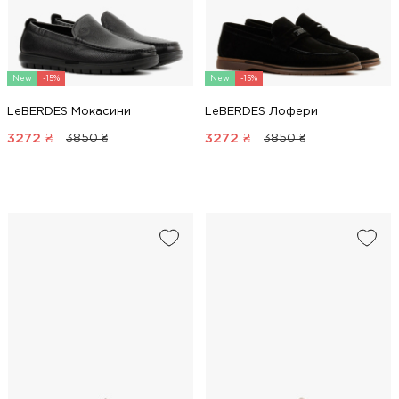
New
-15%
New
-15%
LeBERDES Мокасини
LeBERDES Лофери
3272
₴
3272
₴
3850 ₴
3850 ₴