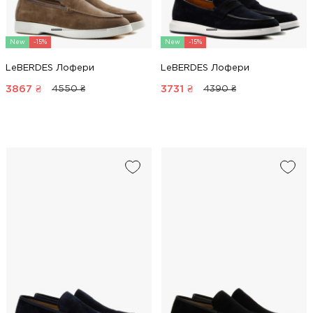
New
-15%
New
-15%
LeBERDES Лофери
LeBERDES Лофери
3867
₴
3731
₴
4550 ₴
4390 ₴