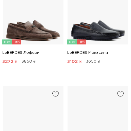
New
-15%
New
-15%
LeBERDES Лофери
LeBERDES Мокасини
3272
₴
3102
₴
3850 ₴
3650 ₴