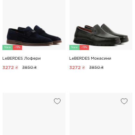
New
-15%
New
-15%
LeBERDES Лофери
LeBERDES Мокасини
3272
₴
3272
₴
3850 ₴
3850 ₴