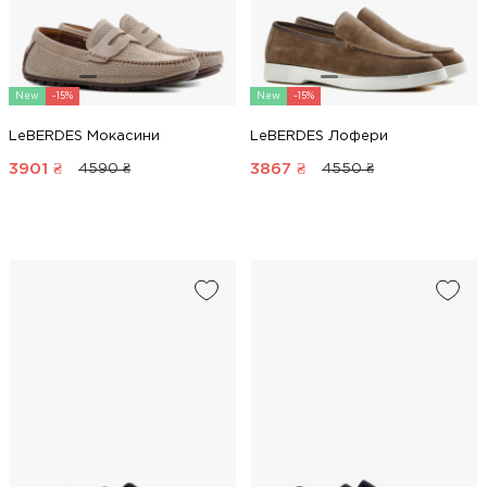
New
-15%
New
-15%
LeBERDES Мокасини
LeBERDES Лофери
3901
₴
3867
₴
4590 ₴
4550 ₴