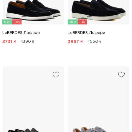
New
-15%
New
-15%
LeBERDES Лофери
LeBERDES Лофери
3731
₴
3867
₴
4390 ₴
4550 ₴