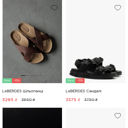
New
-10%
New
-10%
LeBERDES Шльопанці
LeBERDES Сандалі
3285
₴
3375
₴
3650 ₴
3750 ₴