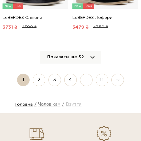
New
-15%
New
-20%
LeBERDES Сліпони
LeBERDES Лофери
3731
₴
3479
₴
4390 ₴
4350 ₴
Показати ще
32
1
2
3
4
...
11
Чоловікам
Взуття
Головна