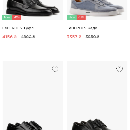
New
-15%
New
-15%
LeBERDES Туфлі
LeBERDES Кеди
4156
₴
3357
₴
4890 ₴
3950 ₴