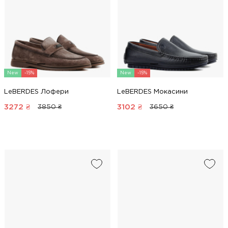
New
-15%
New
-15%
LeBERDES Лофери
LeBERDES Мокасини
3272
₴
3102
₴
3850 ₴
3650 ₴