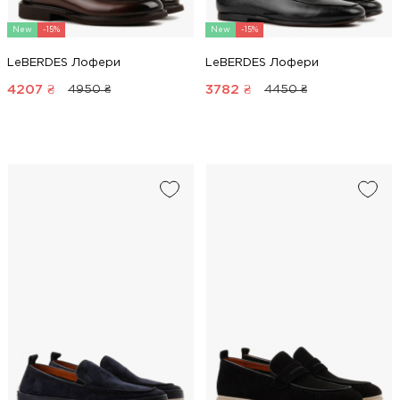
New
-15%
New
-15%
LeBERDES Лофери
LeBERDES Лофери
4207
₴
3782
₴
4950 ₴
4450 ₴