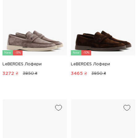
New
-15%
New
-10%
LeBERDES Лофери
LeBERDES Лофери
3272
₴
3465
₴
3850 ₴
3850 ₴