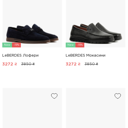
New
-15%
New
-15%
LeBERDES Лофери
LeBERDES Мокасини
3272
₴
3272
₴
3850 ₴
3850 ₴