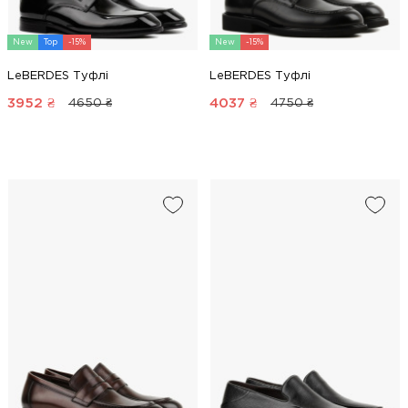
New
Top
-15%
New
-15%
LeBERDES Туфлі
LeBERDES Туфлі
3952
₴
4037
₴
4650 ₴
4750 ₴