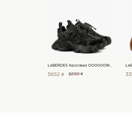
LeBERDES Кросівки 00000018050 1 Магазин взуття “Favorite Shoes”
5652 ₴
6650 ₴
33