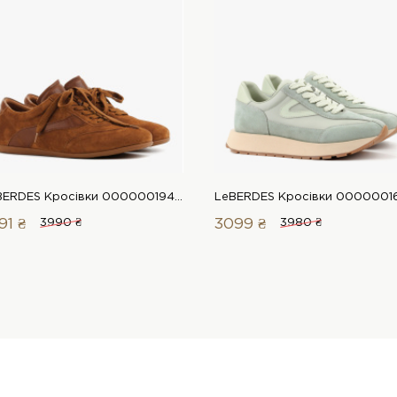
LeBERDES Кросівки 00000019417 1 Магазин взуття “Favorite Shoes”
91 ₴
3990 ₴
3099 ₴
3980 ₴