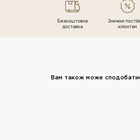
Безкоштовна
Знижки постiй
доставка
клiєнтам
Вам також може сподобати