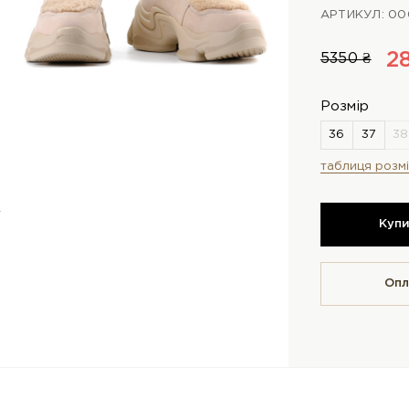
АРТИКУЛ: 00
2
5350 ₴
Розмір
таблиця розмі
Куп
Опл