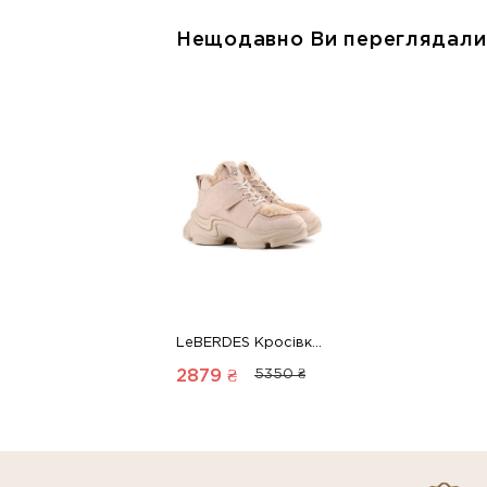
Нещодавно Ви переглядали
LeBERDES Кросівки 00000015310 1 Магазин взуття “Favorite Shoes”
2879 ₴
5350 ₴