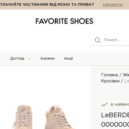
ПЛАЧУЙТЕ ЧАСТИНАМИ ВІД МОНО ТА ПРИВАТ
замовити
Догляд
Знижки
Акції
Головна
Жі
Кросівки
L
в наявн
LeBERDE
0000000