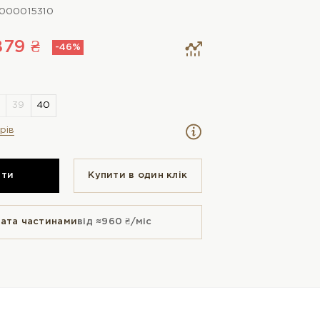
000015310
879 ₴
-46%
рів
ити
Купити в один клiк
ата частинами
від ≈960 ₴/міс