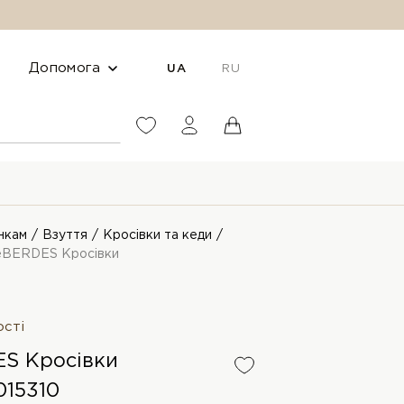
Допомога
UA
RU
нкам
Взуття
Кросівки та кеди
eBERDES Кросівки
ості
S Кросівки
15310