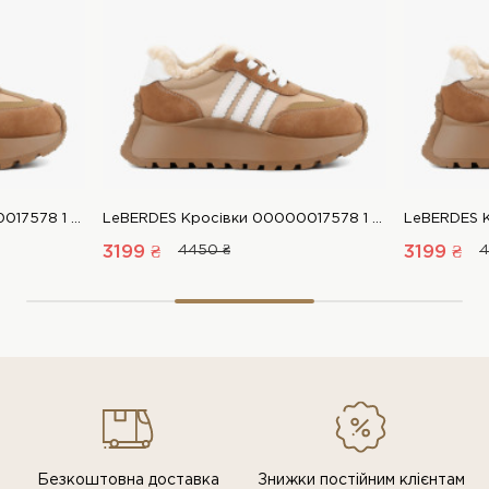
LeBERDES Кросівки 00000017578 1 Магазин взуття “Favorite Shoes”
LeBERDES Кросівки 00000017578 1 Магазин взуття “Favorite Shoes”
3199 ₴
4450 ₴
3199 ₴
4
Безкоштовна доставка
Знижки постiйним клiєнтам