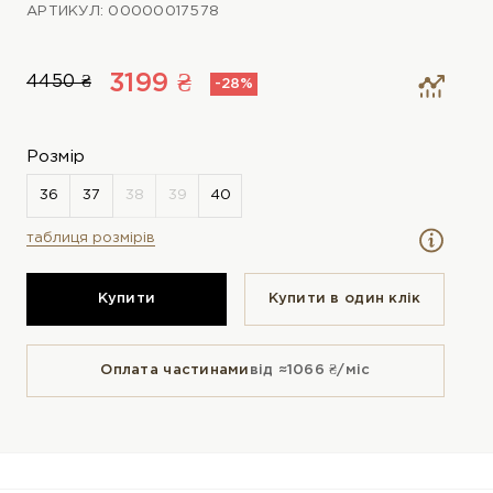
АРТИКУЛ: 00000017578
3199 ₴
4450 ₴
-28%
Розмір
таблиця розмірів
Купити
Купити в один клiк
Оплата частинами
від ≈1066 ₴/міс