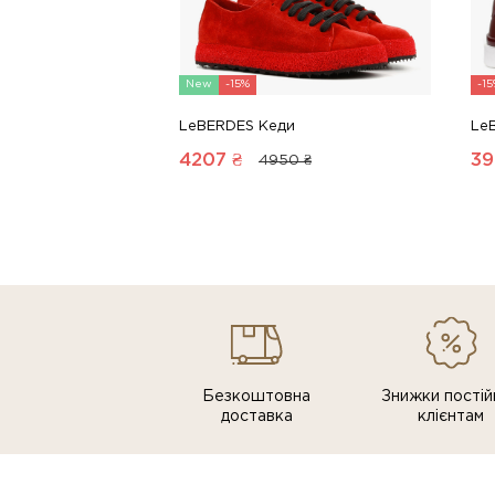
New
-15%
-1
LeBERDES Кеди
Le
4207
₴
39
4950 ₴
Безкоштовна
Знижки постiй
доставка
клiєнтам