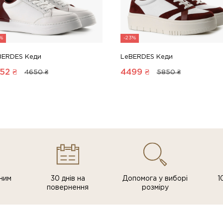
5%
-23%
BERDES Кеди
LeBERDES Кеди
52
₴
4499
₴
4650 ₴
5850 ₴
ним
30 днів на
Допомога у виборі
1
повернення
розміру