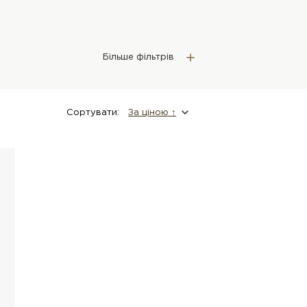
Більше фільтрів
Сортувати:
За цiною ↑