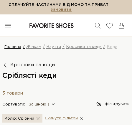
СПЛАЧУЙТЕ ЧАСТИНАМИ ВІД МОНО ТА ПРИВАТ
замовити
Жінкам
Взуття
Кросівки та кеди
Кеди
Головна
Кросівки та кеди
Сріблясті кеди
3 товари
Фільтрувати
Сортувати:
За цiною ↑
Скинути фiльтри
Колір: Срібний