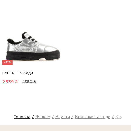
-42%
LeBERDES Кеди
2539
₴
4350 ₴
Жінкам
Взуття
Кросівки та кеди
Кеди
Головна