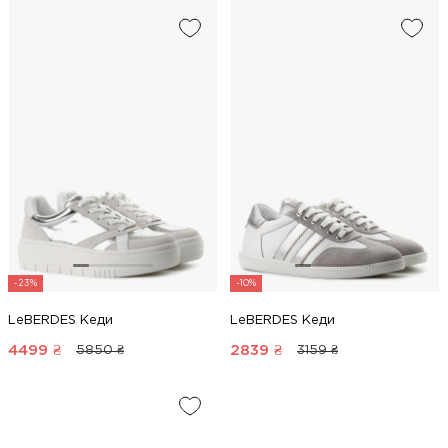
-23%
-10%
LeBERDES Кеди
LeBERDES Кеди
4499
₴
2839
₴
5850 ₴
3159 ₴