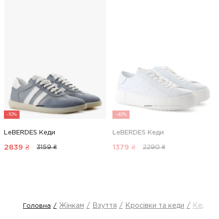
-10%
-40%
LeBERDES Кеди
LeBERDES Кеди
2839
₴
1379
₴
3159 ₴
2290 ₴
Жінкам
Взуття
Кросівки та кеди
Кеди
Головна