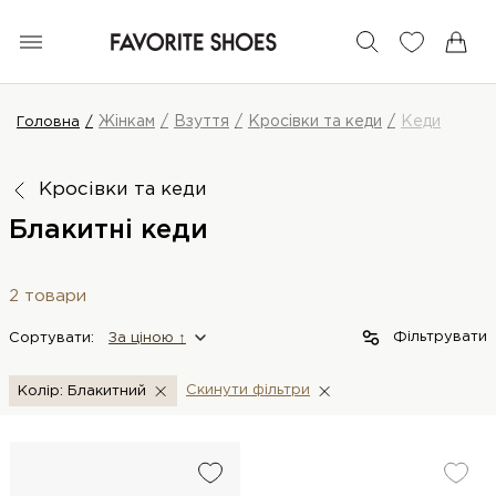
Жінкам
Взуття
Кросівки та кеди
Кеди
Головна
Кросівки та кеди
Блакитні кеди
2 товари
Фільтрувати
Сортувати:
За цiною ↑
Скинути фiльтри
Колір: Блакитний