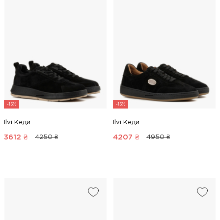
-15%
-15%
Ilvi Кеди
Ilvi Кеди
3612
₴
4207
₴
4250 ₴
4950 ₴