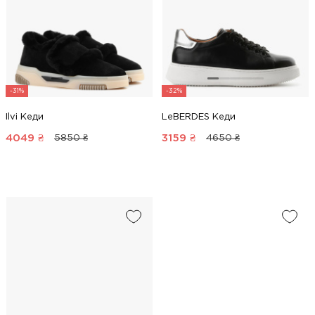
-31%
-32%
Ilvi Кеди
LeBERDES Кеди
4049
₴
3159
₴
5850 ₴
4650 ₴