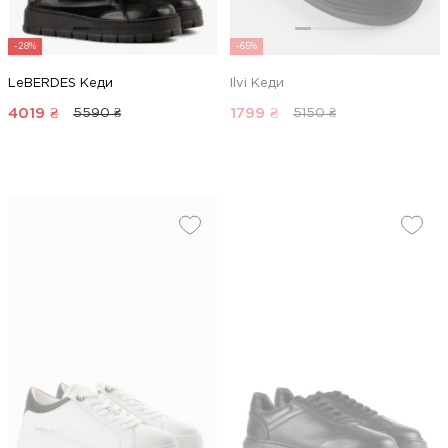
-28%
-65%
LeBERDES Кеди
Ilvi Кеди
4019
₴
1799
₴
5590 ₴
5150 ₴