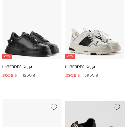
-28%
-25%
LeBERDES Кеди
LeBERDES Кеди
3059
₴
2959
₴
4250 ₴
3950 ₴