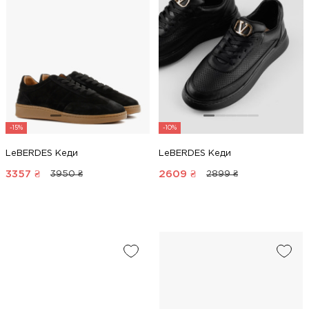
-15%
-10%
LeBERDES Кеди
LeBERDES Кеди
3357
₴
2609
₴
3950 ₴
2899 ₴