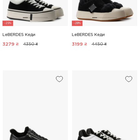
-25%
-28%
LeBERDES Кеди
LeBERDES Кеди
3279
₴
3199
₴
4350 ₴
4450 ₴