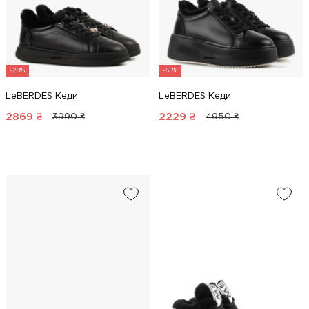
-28%
-55%
LeBERDES Кеди
LeBERDES Кеди
2869
₴
2229
₴
3990 ₴
4950 ₴