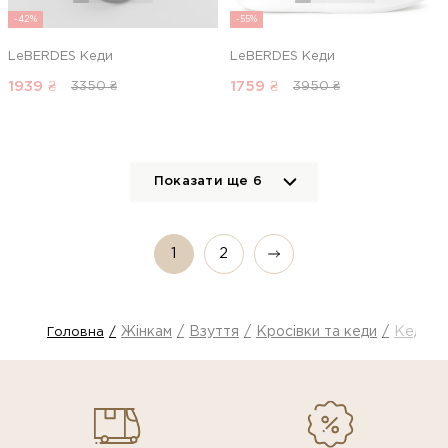
-42%
-55%
LeBERDES Кеди
LeBERDES Кеди
1939
₴
1759
₴
3350 ₴
3950 ₴
Показати ще
6
1
2
Жінкам
Взуття
Кросівки та кеди
Кеди
Головна