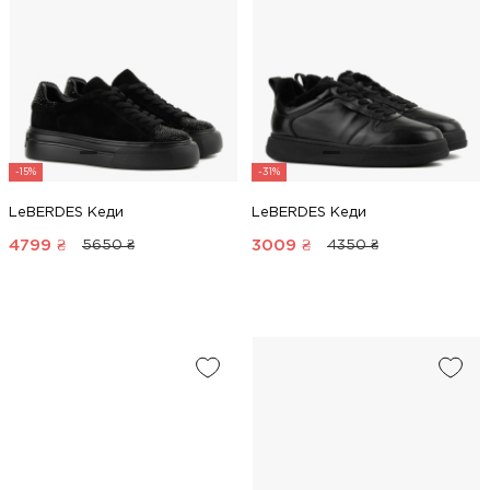
-15%
-31%
LeBERDES Кеди
LeBERDES Кеди
4799
₴
3009
₴
5650 ₴
4350 ₴