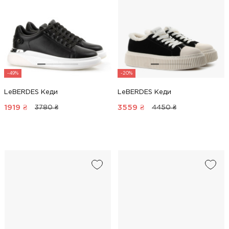
-49%
-20%
LeBERDES Кеди
LeBERDES Кеди
1919
₴
3559
₴
3780 ₴
4450 ₴