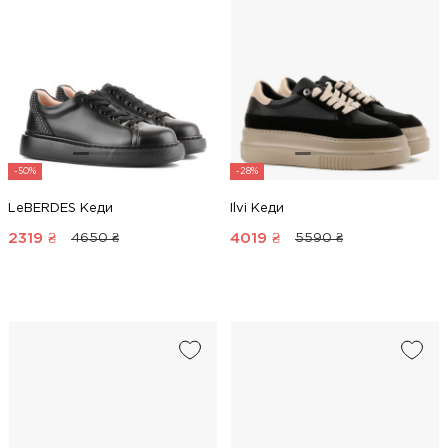
-50%
-28%
LeBERDES Кеди
Ilvi Кеди
2319
₴
4019
₴
4650 ₴
5590 ₴