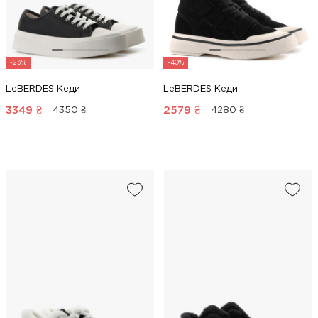
-23%
-40%
LeBERDES Кеди
LeBERDES Кеди
3349
₴
2579
₴
4350 ₴
4280 ₴