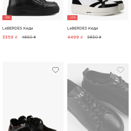
-31%
-23%
LeBERDES Кеди
LeBERDES Кеди
3359
₴
4499
₴
4850 ₴
5850 ₴