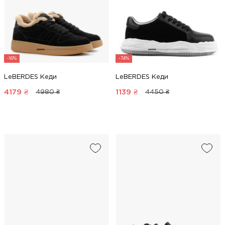
-16%
-74%
LeBERDES Кеди
LeBERDES Кеди
4179
₴
1139
₴
4980 ₴
4450 ₴