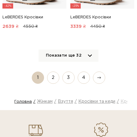
-42%
-25%
LeBERDES Кросівки
LeBERDES Кросівки
2639
₴
3339
₴
4550 ₴
4450 ₴
Показати ще
32
1
2
3
4
Жінкам
Взуття
Кросівки та кеди
Кросів
Головна