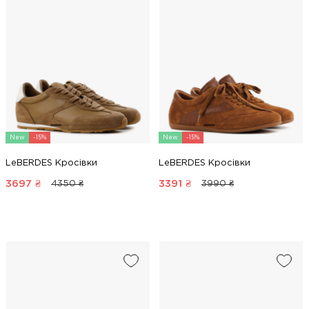
New
-15%
New
-15%
LeBERDES Кросівки
LeBERDES Кросівки
3697
₴
3391
₴
4350 ₴
3990 ₴