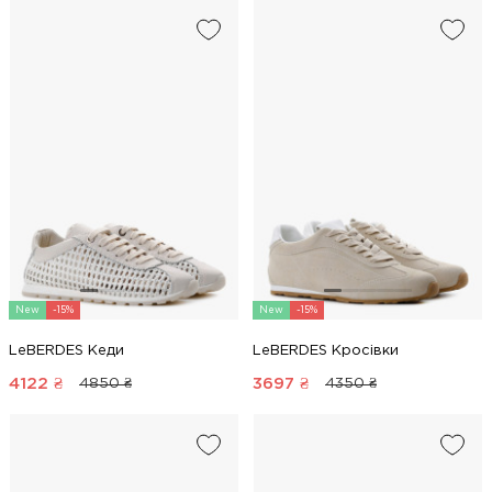
New
-15%
New
-15%
LeBERDES Кеди
LeBERDES Кросівки
4122
₴
3697
₴
4850 ₴
4350 ₴