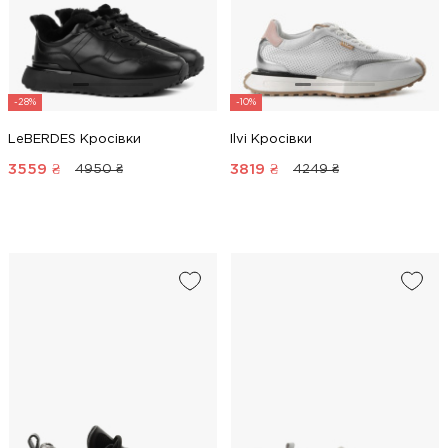
-28%
-10%
LeBERDES Кросівки
Ilvi Кросівки
3559
₴
3819
₴
4950 ₴
4249 ₴