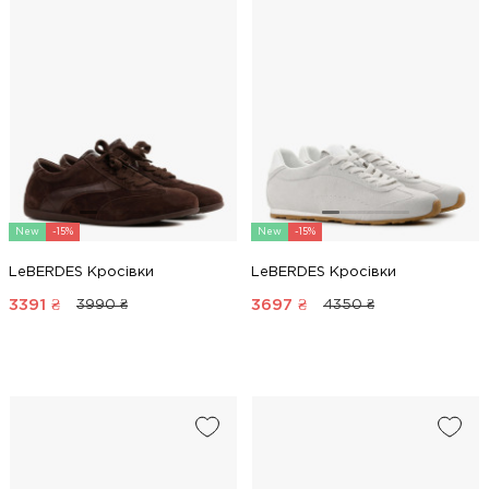
New
-15%
New
-15%
LeBERDES Кросівки
LeBERDES Кросівки
3391
₴
3697
₴
3990 ₴
4350 ₴