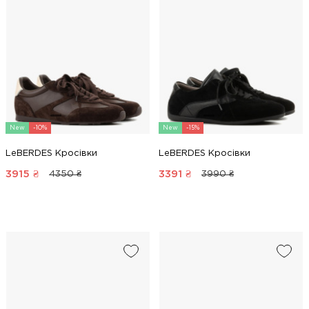
New
-10%
New
-15%
LeBERDES Кросівки
LeBERDES Кросівки
3915
₴
3391
₴
4350 ₴
3990 ₴