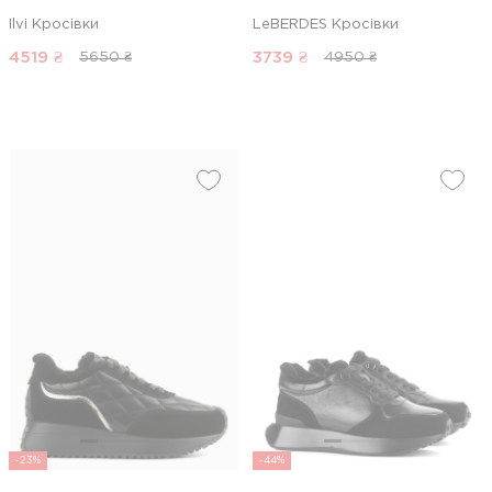
Ilvi Кросівки
LeBERDES Кросівки
4519
₴
3739
₴
5650 ₴
4950 ₴
-23%
-44%