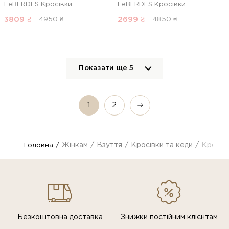
LeBERDES Кросівки
LeBERDES Кросівки
3809
₴
2699
₴
4950 ₴
4850 ₴
Показати ще
5
1
2
Жінкам
Взуття
Кросівки та кеди
Кросів
Головна
Безкоштовна доставка
Знижки постiйним клiєнтам