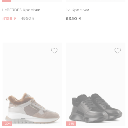
LeBERDES Кросівки
Ilvi Кросівки
4159
₴
6350
₴
4950 ₴
-20%
-24%