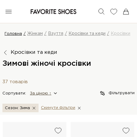
Жінкам
Взуття
Кросівки та кеди
Кросівки
Головна
Кросівки та кеди
Зимові жіночі кросівки
37 товарів
Фільтрувати
Сортувати:
За цiною ↑
Скинути фiльтри
Сезон: Зима