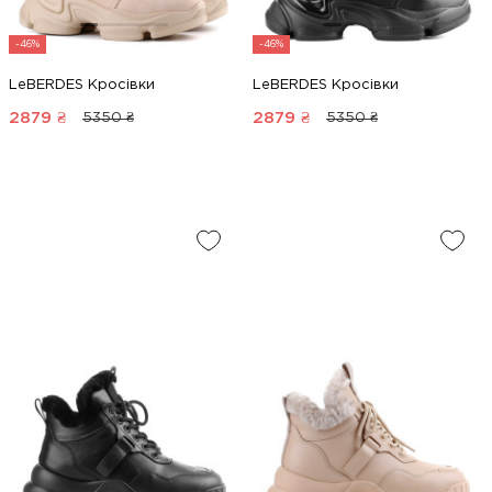
-46%
-46%
LeBERDES Кросівки
LeBERDES Кросівки
2879
₴
2879
₴
5350 ₴
5350 ₴