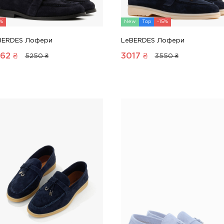
5%
New
Top
-15%
BERDES Лофери
LeBERDES Лофери
62
₴
3017
₴
5250 ₴
3550 ₴