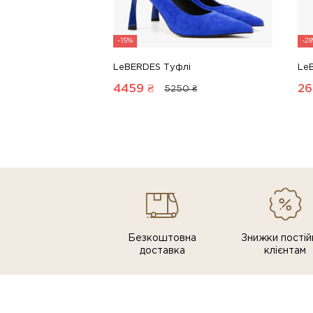
-15%
-2
LeBERDES Туфлі
Le
4459
₴
26
5250 ₴
Безкоштовна
Знижки постiй
доставка
клiєнтам