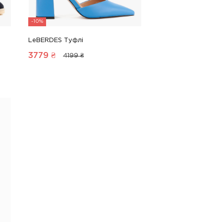
-10%
LeBERDES Туфлі
3779
₴
4199 ₴