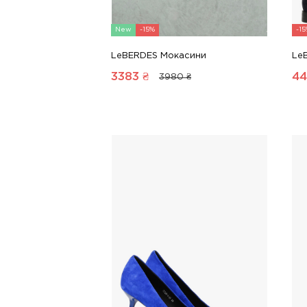
New
-15%
-1
LeBERDES Мокасини
Le
3383
₴
44
3980 ₴