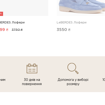
8%
BERDES Лофери
LeBERDES Лофери
99
₴
3550
₴
3750 ₴
ним
30 днів на
Допомога у виборі
1
повернення
розміру