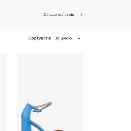
Більше фільтрів
Сортувати:
За цiною ↑