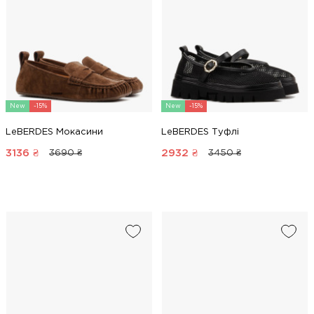
New
-15%
New
-15%
LeBERDES Мокасини
LeBERDES Туфлі
3136
₴
2932
₴
3690 ₴
3450 ₴