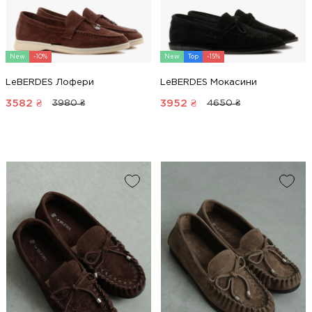
New
-10%
New
Top
-15%
LeBERDES Лофери
LeBERDES Мокасини
3582
₴
3952
₴
3980 ₴
4650 ₴