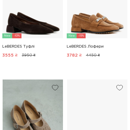
New
-10%
New
-15%
LeBERDES Туфлі
LeBERDES Лофери
3555
₴
3782
₴
3950 ₴
4450 ₴