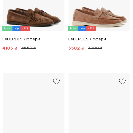
New
Top
-10%
New
Top
-10%
LeBERDES Лофери
LeBERDES Лофери
4185
₴
3582
₴
4650 ₴
3980 ₴