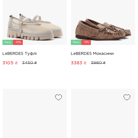
New
-10%
New
-15%
LeBERDES Туфлі
LeBERDES Мокасини
3105
₴
3383
₴
3450 ₴
3980 ₴