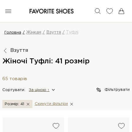
Жінкам
Взуття
Туфлі
Головна
Взуття
Жіночі Туфлі: 41 розмір
65 товарів
Фільтрувати
Сортувати:
За цiною ↑
Скинути фiльтри
Розмір: 41