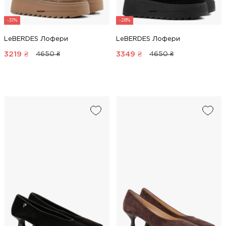
-31%
-28%
LeBERDES Лофери
LeBERDES Лофери
3219
₴
3349
₴
4650 ₴
4650 ₴