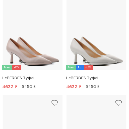
New
-15%
New
Top
-15%
LeBERDES Туфлі
LeBERDES Туфлі
4632
₴
4632
₴
5450 ₴
5450 ₴