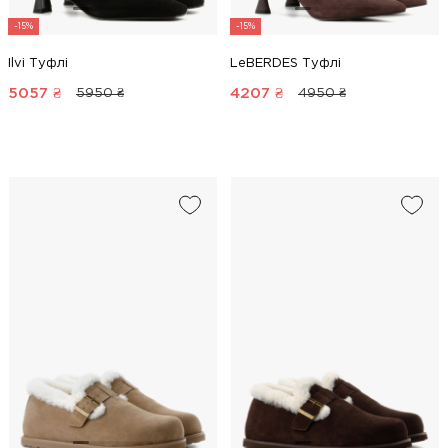
-15%
-15%
Ilvi Туфлі
LeBERDES Туфлі
5057
₴
4207
₴
5950 ₴
4950 ₴