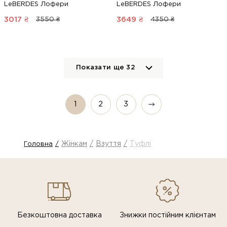
LeBERDES Лофери
LeBERDES Лофери
3017
₴
3649
₴
3550 ₴
4350 ₴
Показати ще
32
1
2
3
Жінкам
Взуття
Туфлі
Головна
Безкоштовна доставка
Знижки постiйним клiєнтам