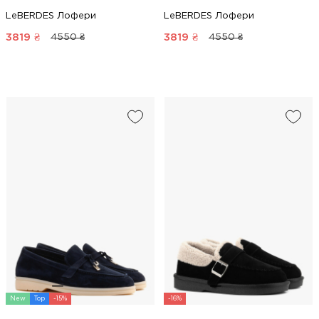
LeBERDES Лофери
LeBERDES Лофери
3819
₴
3819
₴
4550 ₴
4550 ₴
New
Top
-15%
-16%