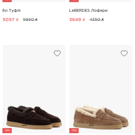
Ilvi Туфлі
LeBERDES Лофери
5057
₴
3649
₴
5950 ₴
4350 ₴
-16%
-16%