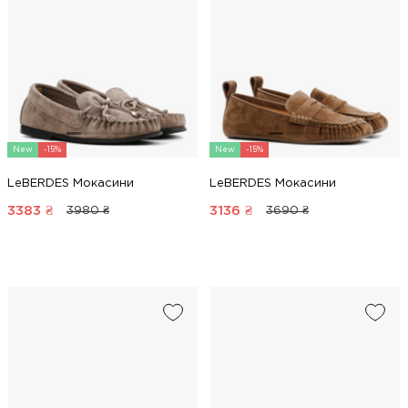
New
-15%
New
-15%
LeBERDES Мокасини
LeBERDES Мокасини
3383
₴
3136
₴
3980 ₴
3690 ₴