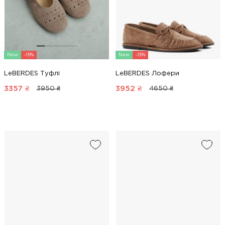
New
-15%
New
-15%
LeBERDES Туфлі
LeBERDES Лофери
3357
₴
3952
₴
3950 ₴
4650 ₴