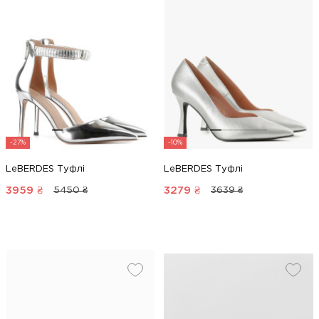
-27%
-10%
LeBERDES Туфлі
LeBERDES Туфлі
3959
₴
3279
₴
5450 ₴
3639 ₴