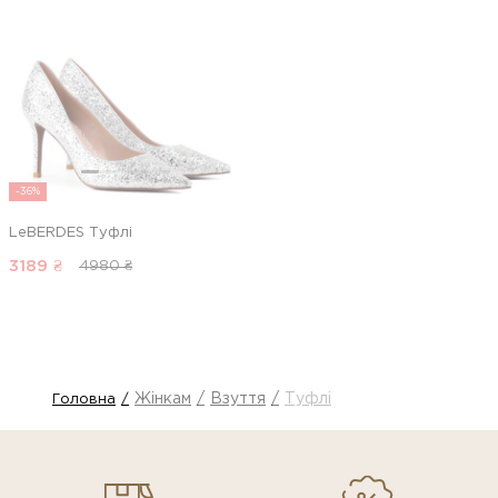
-36%
LeBERDES Туфлі
3189
₴
4980 ₴
Жінкам
Взуття
Туфлі
Головна