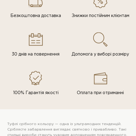
Безкоштовна доставка
Знижки постiйним клiєнтам
30 днів на повернення
Допомога у виборі розміру
100% Гарантія якості
Оплата при отриманні
Туфлі срібного кольору — одна із ультрамодних тенденцій.
Сріблясте забарвлення виглядає святково і привабливо. Такі
стильні вироби стануть чудовим доповненням повсякденного,