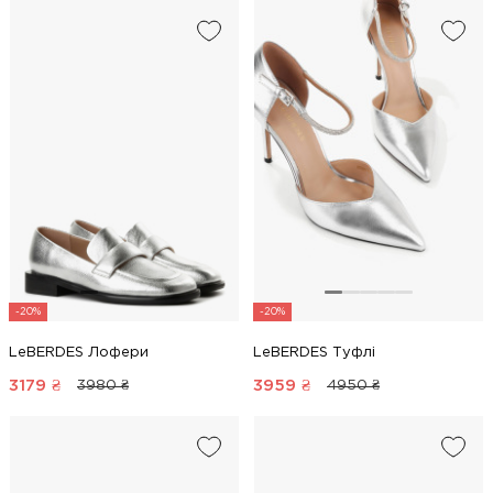
-20%
-20%
LeBERDES Лофери
LeBERDES Туфлі
3179
₴
3959
₴
3980 ₴
4950 ₴