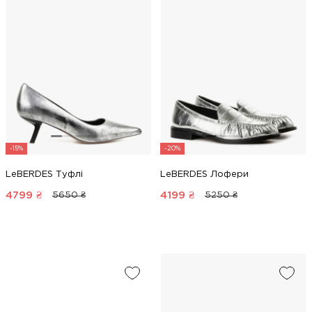
-15%
-20%
LeBERDES Туфлі
LeBERDES Лофери
4799
₴
4199
₴
5650 ₴
5250 ₴