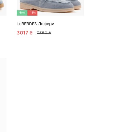
New
-15%
LeBERDES Лофери
3017
₴
3550 ₴