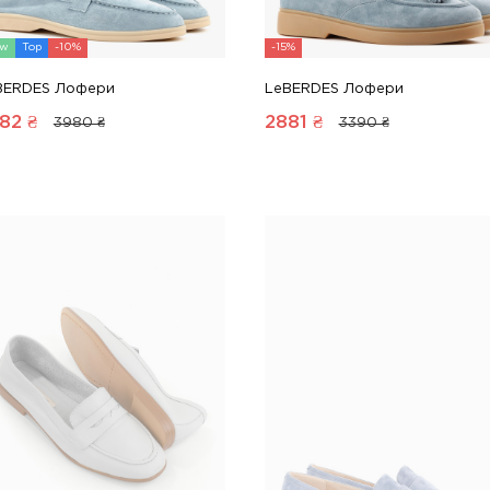
w
Top
-10%
-15%
BERDES Лофери
LeBERDES Лофери
82
₴
2881
₴
3980 ₴
3390 ₴