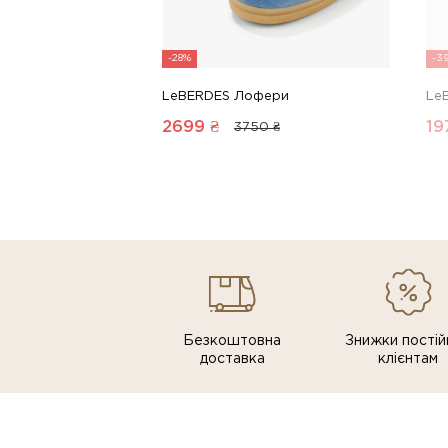
-28%
-3
LeBERDES Лофери
Le
2699
₴
19
3750 ₴
Безкоштовна
Знижки постiй
доставка
клiєнтам