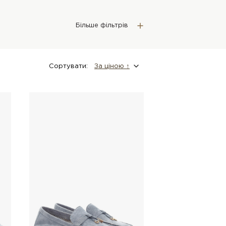
Більше фільтрів
Сортувати:
За цiною ↑