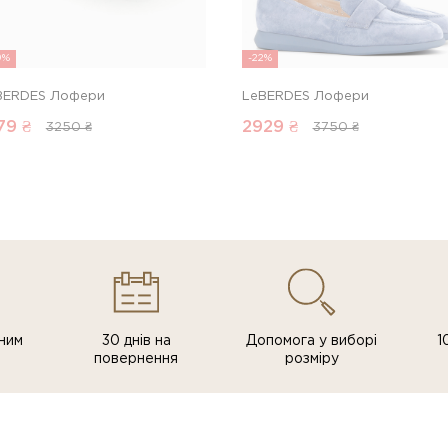
9%
-22%
BERDES Лофери
LeBERDES Лофери
79
₴
2929
₴
3250 ₴
3750 ₴
ним
30 днів на
Допомога у виборі
1
повернення
розміру