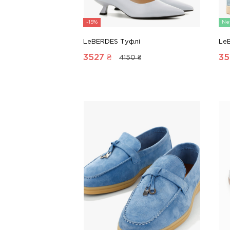
-15%
Ne
LeBERDES Туфлі
Le
3527
₴
35
4150 ₴