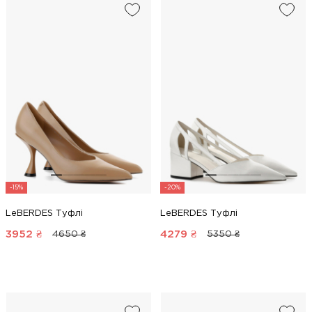
-15%
-20%
LeBERDES Туфлі
LeBERDES Туфлі
3952
₴
4279
₴
4650 ₴
5350 ₴