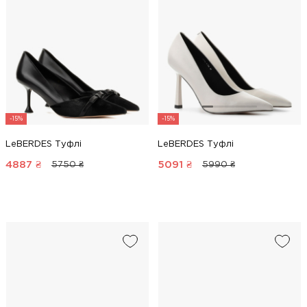
-15%
-15%
LeBERDES Туфлі
LeBERDES Туфлі
4887
₴
5091
₴
5750 ₴
5990 ₴