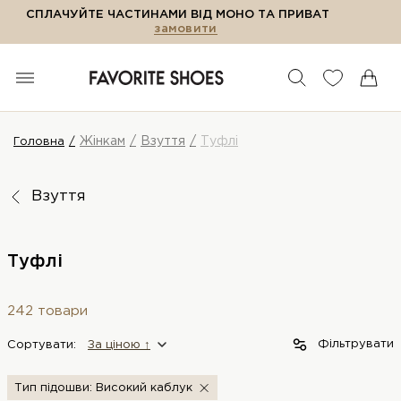
СПЛАЧУЙТЕ ЧАСТИНАМИ ВІД МОНО ТА ПРИВАТ
замовити
Жінкам
Взуття
Туфлі
Головна
Взуття
Туфлі
242 товари
Фільтрувати
Сортувати:
За цiною ↑
Тип підошви: Високий каблук