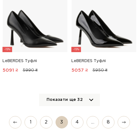
-15%
-15%
LeBERDES Туфлі
LeBERDES Туфлі
5091
₴
5057
₴
5990 ₴
5950 ₴
Показати ще
32
1
2
3
4
...
8