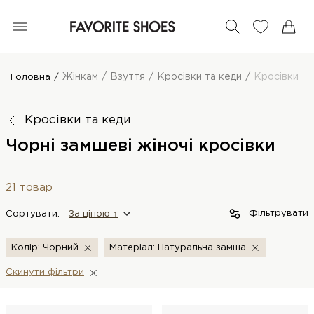
Жінкам
Взуття
Кросівки та кеди
Кросівки
Головна
Кросівки та кеди
Чорні замшеві жіночі кросівки
21 товар
Фільтрувати
Сортувати:
За цiною ↑
Колір: Чорний
Матеріал: Натуральна замша
Скинути фiльтри