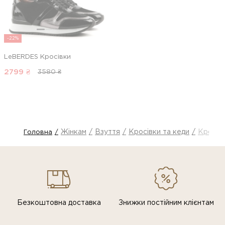
-22%
LeBERDES Кросівки
2799
₴
3580 ₴
Жінкам
Взуття
Кросівки та кеди
Кросів
Головна
Безкоштовна доставка
Знижки постiйним клiєнтам