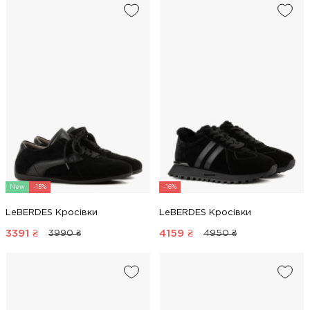
New
-15%
-16%
LeBERDES Кросівки
LeBERDES Кросівки
3391
₴
4159
₴
3990 ₴
4950 ₴